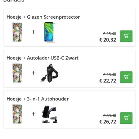
Hoesje + Glazen Screenprotector
+
€
25,40
€
20,32
Hoesje + Autolader USB-C Zwart
+
€
28,40
€
22,72
Hoesje + 3-in-1 Autohouder
+
€
33,40
€
26,72