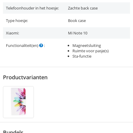
Telefoonhouder in het hoesje:
Zachte back case
Type hoesje:
Book case
Xiaomi:
Mi Note 10
Functionaliteit(en)
:
Magneetsluiting
Ruimte voor pasje(s)
Sta-functie
Productvarianten
Bundels