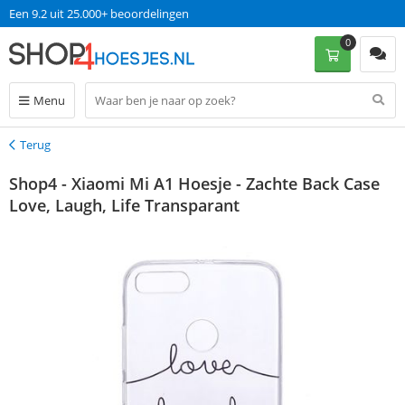
Een 9.2 uit 25.000+ beoordelingen
0
Menu
Terug
Terug
Shop4 - Xiaomi Mi A1 Hoesje - Zachte Back Case
Love, Laugh, Life Transparant