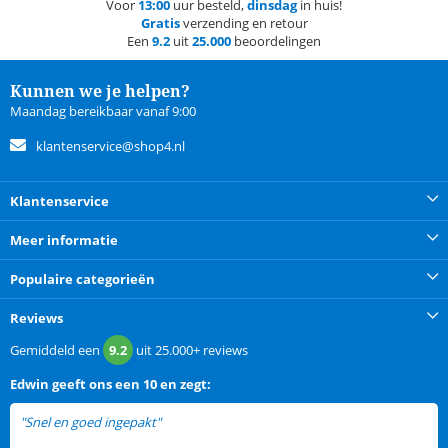
Voor
13:00
uur besteld,
dinsdag
in huis!
Gratis
verzending en retour
Een
9.2
uit
25.000
beoordelingen
Kunnen we je helpen?
Maandag bereikbaar vanaf 9:00
klantenservice@shop4.nl
Klantenservice
Meer informatie
Populaire categorieën
Reviews
Gemiddeld een
9.2
uit
25.000+
reviews
Edwin
geeft ons een
10 en zegt:
"Snel en goed ingepakt"