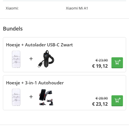
Xiaomi:
Xiaomi Mi A1
Bundels
Hoesje + Autolader USB-C Zwart
+
€
23,90
€
19,12
Hoesje + 3-in-1 Autohouder
+
€
28,90
€
23,12