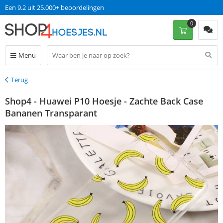
Op werkdagen voor 13:00 uur besteld, dinsdag in huis!
Een 9.2 uit 25.000+ beoordelingen
0
Menu
Terug
Terug
Shop4 - Huawei P10 Hoesje - Zachte Back Case
Bananen Transparant