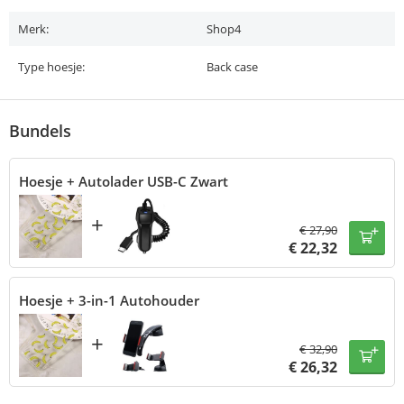
Merk:
Shop4
Type hoesje:
Back case
Bundels
Hoesje + Autolader USB-C Zwart
+
€
27,90
€
22,32
Hoesje + 3-in-1 Autohouder
+
€
32,90
€
26,32