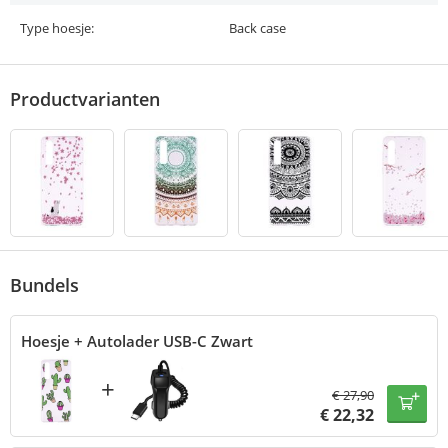
Type hoesje:
Back case
Productvarianten
Bundels
Hoesje + Autolader USB-C Zwart
+
€
27,90
€
22,32