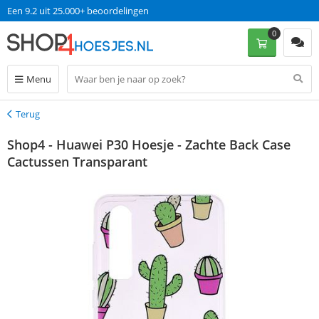
Een 9.2 uit 25.000+ beoordelingen
0
Menu
Terug
Terug
Shop4 - Huawei P30 Hoesje - Zachte Back Case
Cactussen Transparant