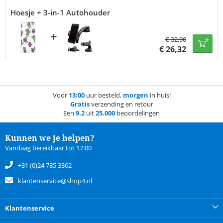
Hoesje + 3-in-1 Autohouder
+
€
32,90
€
26,32
Voor
13:00
uur besteld,
morgen
in huis!
Gratis
verzending en retour
Een
9.2
uit
25.000
beoordelingen
Kunnen we je helpen?
Vandaag bereikbaar tot 17:00
+31 (0)24 785 3362
klantenservice@shop4.nl
Klantenservice