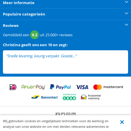
Meer informatie
Populaire categorieën
Reviews
Gemiddeld een
9.2
uit
25.000+
reviews
Christina
geeft ons een
10 en zegt:
"Snelle levering, keurig verpakt. Goede..."
lees meer
Wij gebruiken cookies en vergelijkbare technieken voor de werking en
Beoordeling door klanten:
9.2
/
10
-
25000
beoordelingen
analyse van onze website en om met derden relevante advertenties te
© 2012-2026 Knaak Commerce B.V.