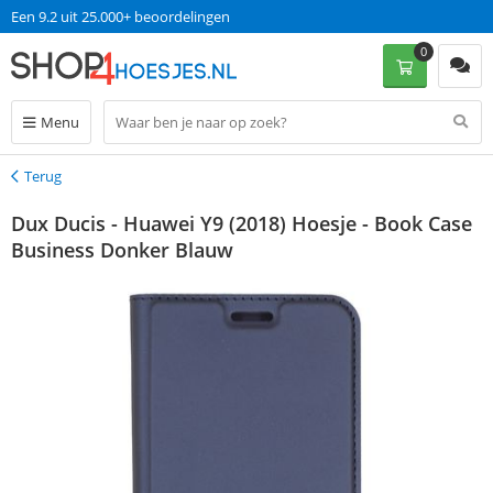
Een 9.2 uit 25.000+ beoordelingen
0
Menu
Terug
Terug
Dux Ducis - Huawei Y9 (2018) Hoesje - Book Case
Business Donker Blauw