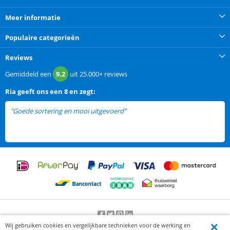
Meer informatie
Populaire categorieën
Reviews
Gemiddeld een
9.2
uit
25.000+
reviews
Ria
geeft ons een
8 en zegt:
"Goede sortering en mooi uitgevoerd"
Wij gebruiken cookies en vergelijkbare technieken voor de werking en
Beoordeling door klanten:
9.2
/
10
-
25000
beoordelingen