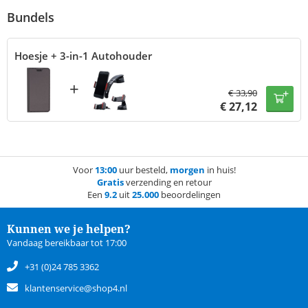
Bundels
Hoesje + 3-in-1 Autohouder
+
€
33,90
€
27,12
Voor
13:00
uur besteld,
morgen
in huis!
Gratis
verzending en retour
Een
9.2
uit
25.000
beoordelingen
Kunnen we je helpen?
Vandaag bereikbaar tot 17:00
+31 (0)24 785 3362
klantenservice@shop4.nl