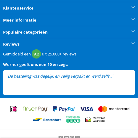
Klantenservice
Meer informatie
Populaire categorieën
Reviews
Gemiddeld een
9.2
uit
25.000+
reviews
Werner
geeft ons een
10 en zegt:
"De bestelling was degelijk en veilig verpakt en werd zelfs..."
lees meer