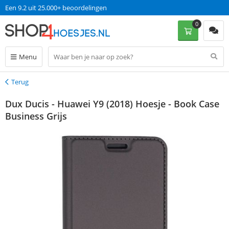
Een 9.2 uit 25.000+ beoordelingen
0
Menu
Terug
Terug
Dux Ducis - Huawei Y9 (2018) Hoesje - Book Case
Business Grijs