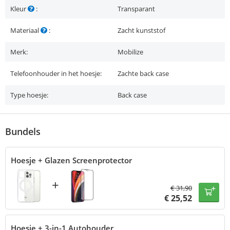
Kleur
:
Transparant
Materiaal
:
Zacht kunststof
Merk:
Mobilize
Telefoonhouder in het hoesje:
Zachte back case
Type hoesje:
Back case
Bundels
Hoesje + Glazen Screenprotector
+
€
31,90
€
25,52
Hoesje + 3-in-1 Autohouder