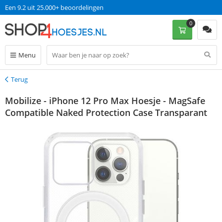
Een 9.2 uit 25.000+ beoordelingen
0
Menu
Terug
Terug
Mobilize - iPhone 12 Pro Max Hoesje - MagSafe
Compatible Naked Protection Case Transparant