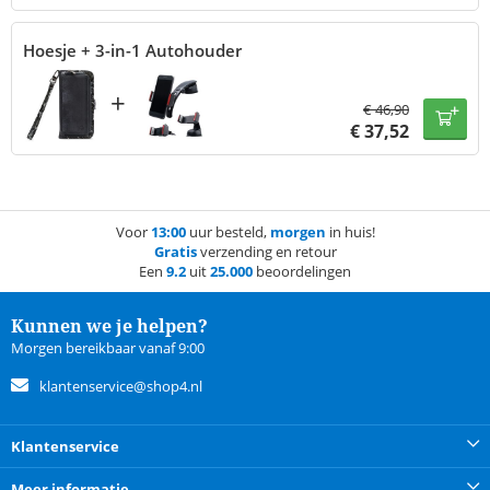
Hoesje + 3-in-1 Autohouder
+
€
46,90
€
37,52
Voor
13:00
uur besteld,
morgen
in huis!
Gratis
verzending en retour
Een
9.2
uit
25.000
beoordelingen
Kunnen we je helpen?
Morgen bereikbaar vanaf 9:00
klantenservice@shop4.nl
Klantenservice
Meer informatie