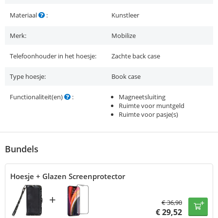
Materiaal
:
Kunstleer
Merk:
Mobilize
Telefoonhouder in het hoesje:
Zachte back case
Type hoesje:
Book case
Functionaliteit(en)
:
Magneetsluiting
Ruimte voor muntgeld
Ruimte voor pasje(s)
Bundels
Hoesje + Glazen Screenprotector
+
€
36,90
€
29,52