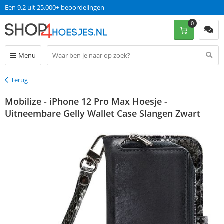
Een 9.2 uit 25.000+ beoordelingen
0
Menu
Terug
Terug
Mobilize - iPhone 12 Pro Max Hoesje -
Uitneembare Gelly Wallet Case Slangen Zwart