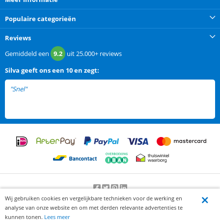
Populaire categorieën
Reviews
Gemiddeld een
9.2
uit
25.000+
reviews
Silva
geeft ons een
10 en zegt:
"Snel"
Wij gebruiken cookies en vergelijkbare technieken voor de werking en
Beoordeling door klanten:
9.2
/
10
-
25000
beoordelingen
analyse van onze website en om met derden relevante advertenties te
© 2012-2026 Knaak Commerce B.V.
kunnen tonen.
Lees meer