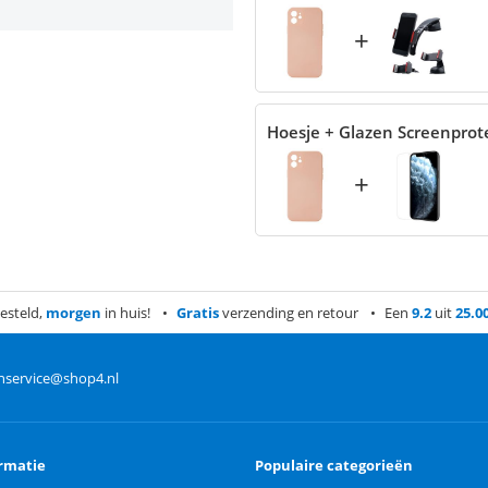
+
Hoesje + Glazen Screenprot
+
esteld,
morgen
in huis!
Gratis
verzending en retour
Een
9.2
uit
25.0
nservice@shop4.nl
rmatie
Populaire categorieën