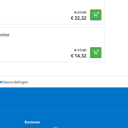
€
27,90
€
22,32
ector
€
17,90
€
14,32
00
beoordelingen
Reviews