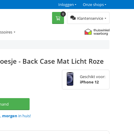
Inloggen
Onze shops
0
Klantenservice
ssoires
oesje - Back Case Mat Licht Roze
Geschikt voor:
iPhone 12
lmand
d,
morgen
in huis!