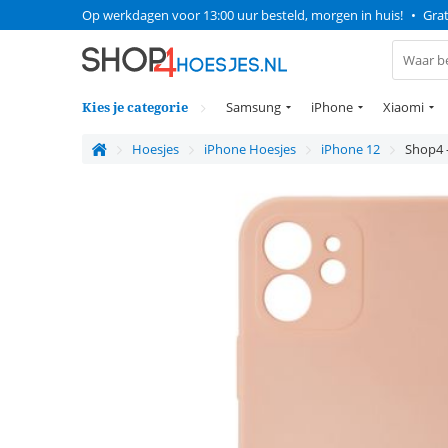
Op werkdagen voor 13:00 uur besteld, morgen in huis!
•
Grat
Kies je categorie
Samsung
iPhone
Xiaomi
Hoesjes
iPhone Hoesjes
iPhone 12
Shop4 -