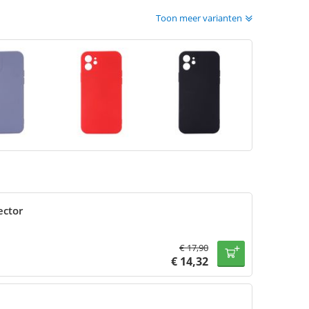
Toon meer varianten
ector
€
17,90
€
14,32