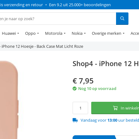
is verzending en retour
•
Een 9.2 uit 25.000+ beoordelingen
Huawei
Oppo
Motorola
Nokia
Overige merken
Acce
 iPhone 12 Hoesje - Back Case Mat Licht Roze
Shop4 - iPhone 12 H
€
7,95
Nog 10 op voorraad
In winke
Vandaag voor
13:00
uur bestel