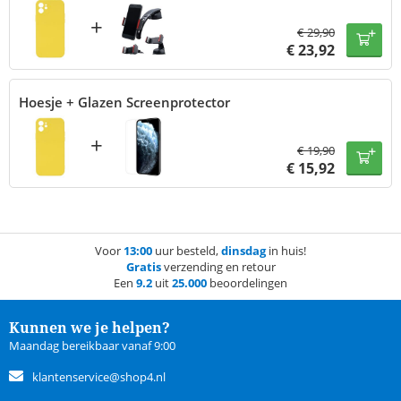
+
€
29,90
€
23,92
Hoesje + Glazen Screenprotector
+
€
19,90
€
15,92
Voor
13:00
uur besteld,
dinsdag
in huis!
Gratis
verzending en retour
Een
9.2
uit
25.000
beoordelingen
Kunnen we je helpen?
Maandag bereikbaar vanaf 9:00
klantenservice@shop4.nl