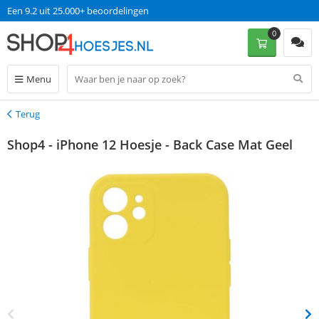
Een 9.2 uit 25.000+ beoordelingen
0
Menu
Terug
Terug
Shop4 - iPhone 12 Hoesje - Back Case Mat Geel