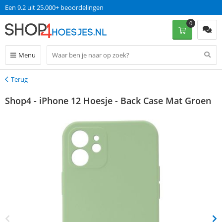
Een 9.2 uit 25.000+ beoordelingen
0
Menu
Terug
Terug
Shop4 - iPhone 12 Hoesje - Back Case Mat Groen