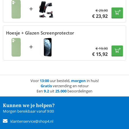
+
€
29,90
€
23,92
Hoesje + Glazen Screenprotector
+
€
19,90
€
15,92
Voor
13:00
uur besteld,
morgen
in huis!
Gratis
verzending en retour
Een
9.2
uit
25.000
beoordelingen
Kunnen we je helpen?
Morgen bereikbaar vanaf 9:00
klantenservice@shop4.nl