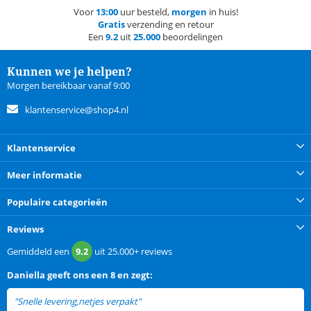
Voor
13:00
uur besteld,
morgen
in huis!
Gratis
verzending en retour
Een
9.2
uit
25.000
beoordelingen
Kunnen we je helpen?
Morgen bereikbaar vanaf 9:00
klantenservice@shop4.nl
Klantenservice
Meer informatie
Populaire categorieën
Reviews
Gemiddeld een
9.2
uit
25.000+
reviews
Daniella
geeft ons een
8 en zegt:
"Snelle levering,netjes verpakt"