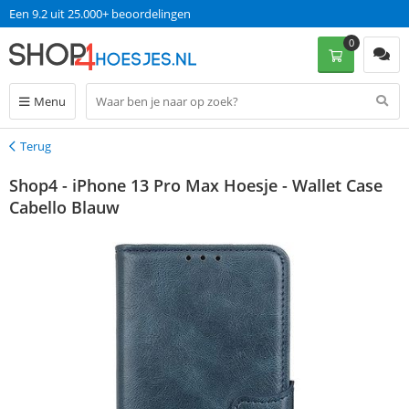
Een 9.2 uit 25.000+ beoordelingen
0
Menu
Terug
Terug
Shop4 - iPhone 13 Pro Max Hoesje - Wallet Case
Cabello Blauw