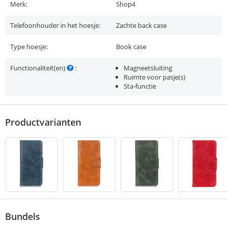
Merk:
Shop4
Telefoonhouder in het hoesje:
Zachte back case
Type hoesje:
Book case
Functionaliteit(en)
:
Magneetsluiting
Ruimte voor pasje(s)
Sta-functie
Productvarianten
Bundels