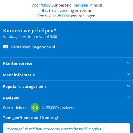
Voor
13:00
uur besteld,
morgen
in huis!
Gratis
verzending en retour
Een
9.2
uit
25.000
beoordelingen
Kunnen we je helpen?
Vandaag bereikbaar vanaf 9:00
klantenservice@shop4.nl
Klantenservice
Meer informatie
Populaire categorieën
Reviews
Gemiddeld een
9.2
uit
25.000+
reviews
Tom
geeft ons een
10 en zegt:
"Perongeluk zelf het verkeerde hoesje besteld (s9 plus..."
lees meer