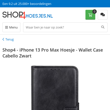
Een 9.2 uit 25.000+ beoordelingen
0
Menu
Terug
Terug
Shop4 - iPhone 13 Pro Max Hoesje - Wallet Case
Cabello Zwart