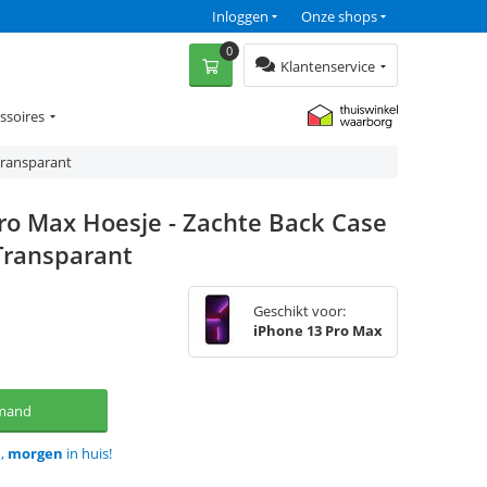
Inloggen
Onze shops
0
Klantenservice
ssoires
Transparant
ro Max Hoesje - Zachte Back Case
Transparant
Geschikt voor:
iPhone 13 Pro Max
lmand
d,
morgen
in huis!