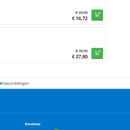
€
20,90
€
16,72
€
30,90
€
27,80
00
beoordelingen
Reviews