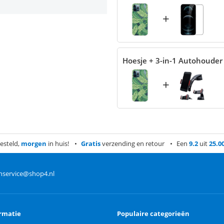
+
Hoesje + 3-in-1 Autohouder
+
esteld,
morgen
in huis!
Gratis
verzending en retour
Een
9.2
uit
25.0
nservice@shop4.nl
rmatie
Populaire categorieën