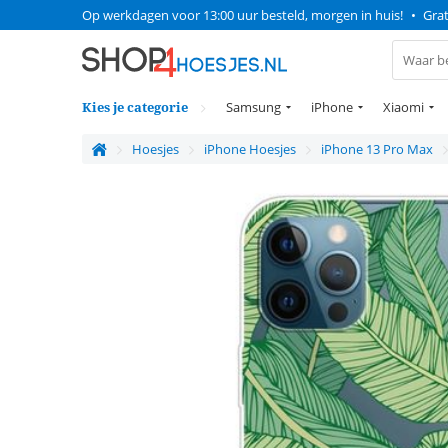
Op werkdagen voor 13:00 uur besteld, morgen in huis!
•
Grat
Kies je categorie
Samsung
iPhone
Xiaomi
Hoesjes
iPhone Hoesjes
iPhone 13 Pro Max