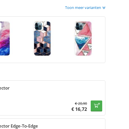
Toon meer varianten
ector
€
20,90
€
16,72
ector Edge-To-Edge