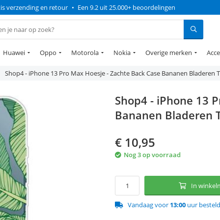
is verzending en retour
•
Een 9.2 uit 25.000+ beoordelingen
Huawei
Oppo
Motorola
Nokia
Overige merken
Acce
Shop4 - iPhone 13 Pro Max Hoesje - Zachte Back Case Bananen Bladeren 
Shop4 - iPhone 13 P
Bananen Bladeren 
€
10,95
Nog 3 op voorraad
In winke
Vandaag voor
13:00
uur bestel