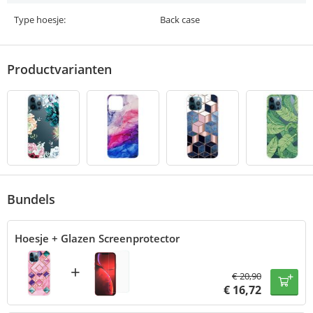
Type hoesje:
Back case
Productvarianten
Bundels
Hoesje + Glazen Screenprotector
+
€
20,90
€
16,72