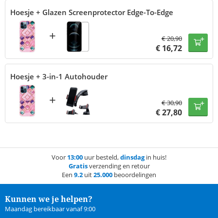
Hoesje + Glazen Screenprotector Edge-To-Edge
+
€
20,90
€
16,72
Hoesje + 3-in-1 Autohouder
+
€
30,90
€
27,80
Voor
13:00
uur besteld,
dinsdag
in huis!
Gratis
verzending en retour
Een
9.2
uit
25.000
beoordelingen
Kunnen we je helpen?
Maandag bereikbaar vanaf 9:00