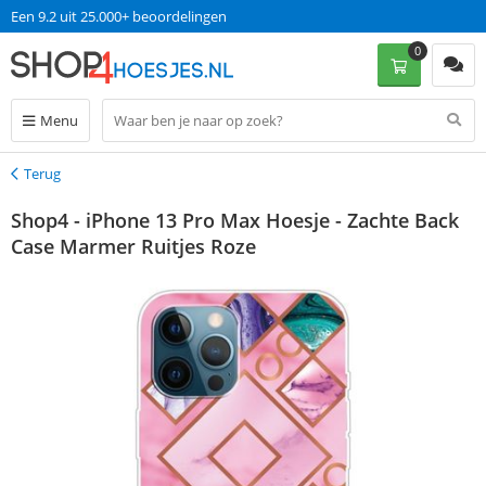
Een 9.2 uit 25.000+ beoordelingen
0
Menu
Terug
Terug
Shop4 - iPhone 13 Pro Max Hoesje - Zachte Back
Case Marmer Ruitjes Roze