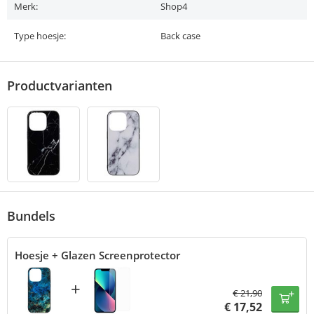
Merk:
Shop4
Type hoesje:
Back case
Productvarianten
Bundels
Hoesje + Glazen Screenprotector
+
€
21,90
€
17,52