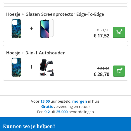
Hoesje + Glazen Screenprotector Edge-To-Edge
+
€
21,90
€
17,52
Hoesje + 3-in-1 Autohouder
+
€
31,90
€
28,70
Voor
13:00
uur besteld,
morgen
in huis!
Gratis
verzending en retour
Een
9.2
uit
25.000
beoordelingen
Kunnen we je helpen?