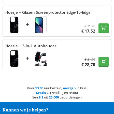
Hoesje + Glazen Screenprotector Edge-To-Edge
+
€
21,90
€
17,52
Hoesje + 3-in-1 Autohouder
+
€
31,90
€
28,70
Voor
13:00
uur besteld,
morgen
in huis!
Gratis
verzending en retour
Een
9.2
uit
25.000
beoordelingen
Kunnen we je helpen?