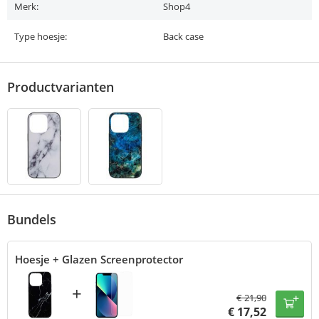
Merk:
Shop4
Type hoesje:
Back case
Productvarianten
Bundels
Hoesje + Glazen Screenprotector
+
€
21,90
€
17,52