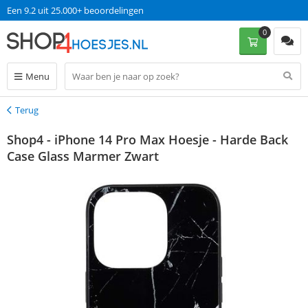
Een 9.2 uit 25.000+ beoordelingen
0
Menu
Terug
Terug
Shop4 - iPhone 14 Pro Max Hoesje - Harde Back
Case Glass Marmer Zwart