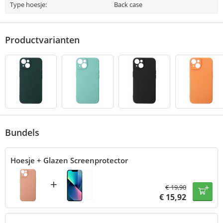
Type hoesje:
Back case
Productvarianten
Bundels
Hoesje + Glazen Screenprotector
+
€
19,90
€
15,92