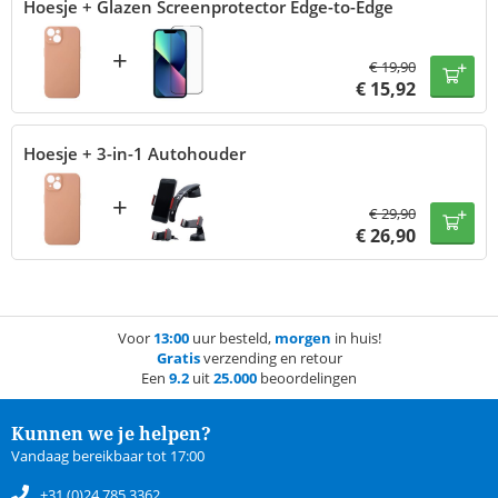
Hoesje + Glazen Screenprotector Edge-to-Edge
+
€
19,90
€
15,92
Hoesje + 3-in-1 Autohouder
+
€
29,90
€
26,90
Voor
13:00
uur besteld,
morgen
in huis!
Gratis
verzending en retour
Een
9.2
uit
25.000
beoordelingen
Kunnen we je helpen?
Vandaag bereikbaar tot 17:00
+31 (0)24 785 3362