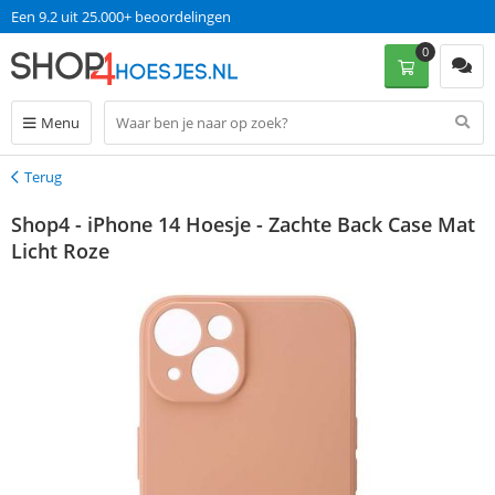
Een 9.2 uit 25.000+ beoordelingen
0
Menu
Terug
Terug
Shop4 - iPhone 14 Hoesje - Zachte Back Case Mat
Licht Roze