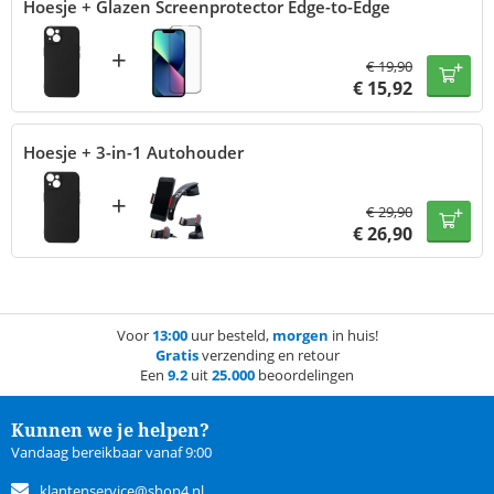
Hoesje + Glazen Screenprotector Edge-to-Edge
+
€
19,90
€
15,92
Hoesje + 3-in-1 Autohouder
+
€
29,90
€
26,90
Voor
13:00
uur besteld,
morgen
in huis!
Gratis
verzending en retour
Een
9.2
uit
25.000
beoordelingen
Kunnen we je helpen?
Vandaag bereikbaar vanaf 9:00
klantenservice@shop4.nl