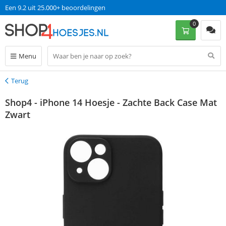
Een 9.2 uit 25.000+ beoordelingen
0
Menu
Terug
Terug
Shop4 - iPhone 14 Hoesje - Zachte Back Case Mat
Zwart