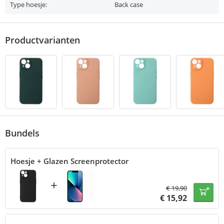
Type hoesje:
Back case
Productvarianten
Bundels
Hoesje + Glazen Screenprotector
+
€
19,90
€
15,92