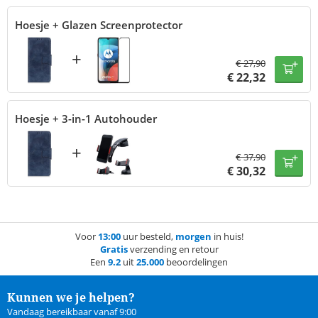
Hoesje + Glazen Screenprotector
+
€
27,90
€
22,32
Hoesje + 3-in-1 Autohouder
+
€
37,90
€
30,32
Voor
13:00
uur besteld,
morgen
in huis!
Gratis
verzending en retour
Een
9.2
uit
25.000
beoordelingen
Kunnen we je helpen?
Vandaag bereikbaar vanaf 9:00