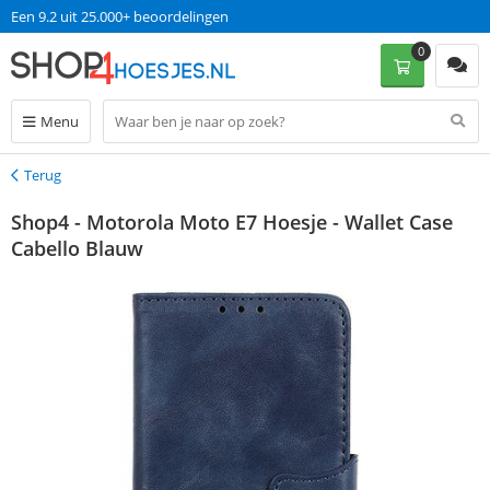
Een 9.2 uit 25.000+ beoordelingen
0
Menu
Terug
Terug
Shop4 - Motorola Moto E7 Hoesje - Wallet Case
Cabello Blauw