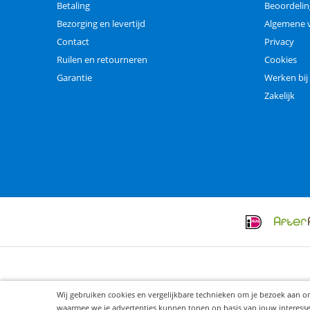
Betaling
Beoordeli
Bezorging en levertijd
Algemene 
Contact
Privacy
Ruilen en retourneren
Cookies
Garantie
Werken bij
Zakelijk
Wij gebruiken cookies en vergelijkbare technieken om je bezoek aan o
waarmee we je advertenties kunnen tonen op basis van jouw interesses. 