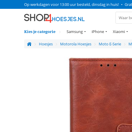
Op werkdagen voor 13:00 uur besteld, dinsdag in huis!
•
Grat
Kies je categorie
Samsung
iPhone
Xiaomi
Hoesjes
Motorola Hoesjes
Moto E-Serie
M