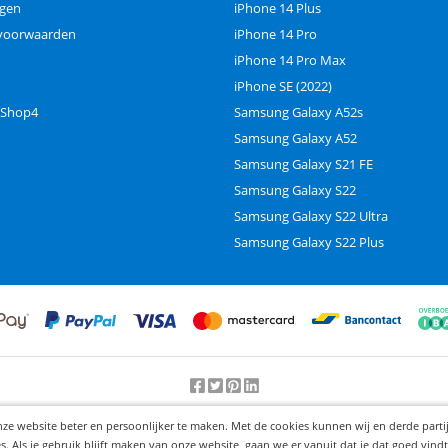
ngen
iPhone 14 Plus
voorwaarden
iPhone 14 Pro
iPhone 14 Pro Max
iPhone SE (2022)
 Shop4
Samsung Galaxy A52s
Samsung Galaxy A52
Samsung Galaxy S21 FE
Samsung Galaxy S22
Samsung Galaxy S22 Ultra
Samsung Galaxy S22 Plus
Beoordeling door klanten:
9.2
/
10
-
25000
beoordelingen
nze website beter en persoonlijker te maken. Met de cookies kunnen wij en derde part
© 2012-2026 Knaak Commerce B.V.
Als je gebruik blijft maken van onze website, gaan we er vanuit dat je dat goed vindt.