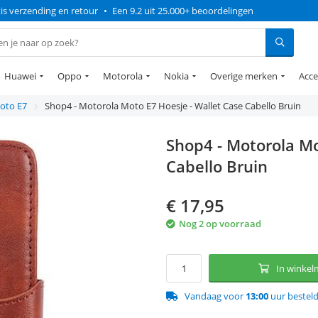
is verzending en retour
•
Een 9.2 uit 25.000+ beoordelingen
Huawei
Oppo
Motorola
Nokia
Overige merken
Acce
oto E7
Shop4 - Motorola Moto E7 Hoesje - Wallet Case Cabello Bruin
Shop4 - Motorola Mo
Cabello Bruin
€
17,95
Nog 2 op voorraad
In winke
Vandaag voor
13:00
uur bestel