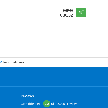
€
37,90
€
30,32
00
beoordelingen
Reviews
Gemiddeld een
9.2
uit
25.000+
reviews