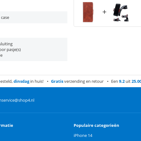
+
 case
luiting
or pasje(s)
ie
esteld,
dinsdag
in huis!
Gratis
verzending en retour
Een
9.2
uit
25.0
nservice@shop4.nl
rmatie
Populaire categorieën
iPhone 14