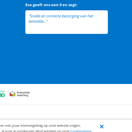
Eva
geeft ons een
9 en zegt:
"Snelle en correcte bezorging van het
bestelde..."
lees meer
ijen ook jouw internetgedrag op onze website volgen,
 Je kunt je voorkeuren altijd wijzigen op onze
Cookiepagina
.