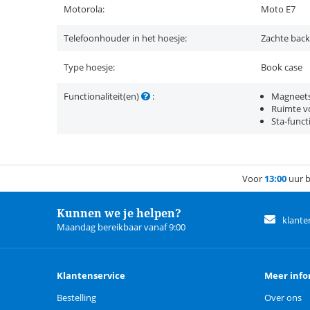
Motorola:
Moto E7
Telefoonhouder in het hoesje:
Zachte back
Type hoesje:
Book case
Functionaliteit(en)
:
Magneets
Ruimte vo
Sta-funct
Voor
13:00
uur b
Kunnen we je helpen?
klante
Maandag bereikbaar vanaf 9:00
Klantenservice
Meer info
Bestelling
Over ons