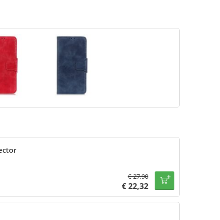
ector
€
27,90
€
22,32