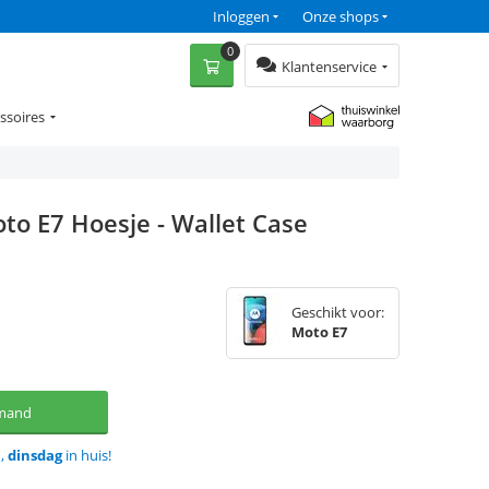
Inloggen
Onze shops
0
Klantenservice
ssoires
to E7 Hoesje - Wallet Case
Geschikt voor:
Moto E7
lmand
d,
dinsdag
in huis!