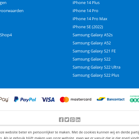
ngen
iPhone 14 Plus
voorwaarden
iPhone 14 Pro
iPhone 14 Pro Max
iPhone SE (2022)
 Shop4
Samsung Galaxy A52s
Samsung Galaxy A52
Samsung Galaxy S21 FE
Samsung Galaxy S22
Samsung Galaxy S22 Ultra
Samsung Galaxy S22 Plus
Beoordeling door klanten:
9.2
/
10
-
25000
beoordelingen
nze website beter en persoonlijker te maken. Met de cookies kunnen wij en derde part
© 2012-2026 Knaak Commerce B.V.
Als je gebruik blijft maken van onze website, gaan we er vanuit dat je dat goed vindt.