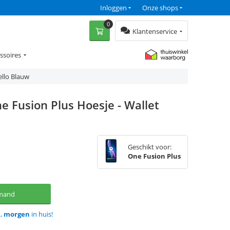
Inloggen
Onze shops
0
Klantenservice
ssoires
ello Blauw
e Fusion Plus Hoesje - Wallet
Geschikt voor:
One Fusion Plus
lmand
d,
morgen
in huis!