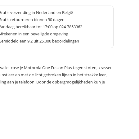
Gratis verzending in Nederland en België
Gratis retourneren binnen 30 dagen
Vandaag bereikbaar tot 17:00 op 024-7853362
Afrekenen in een beveiligde omgeving
Gemiddeld een
9.2
uit 25.000 beoordelingen
allet case je Motorola One Fusion Plus tegen stoten, krassen
nstleer en met de licht gebroken lijnen in het strakke leer,
traling aan je telefoon. Door de opbergmogelijkheden kun je