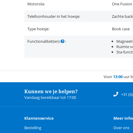
Motorola:
One Fusion 
Telefoonhouder in het hoesje:
Zachte back
Type hoesje:
Book case
Functionaliteit(en)
:
Magneets
Ruimte vo
Sta-funct
Voor
13:00
uur b
Kunnen we je helpen?
+31 (0
Vandaag bereikbaar tot 17:00
Klantenservice
Meer info
Bestelling
Over ons