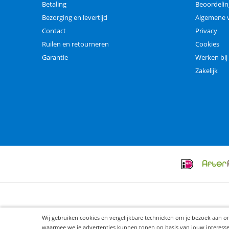
Betaling
Beoordeli
Bezorging en levertijd
Algemene 
Contact
Privacy
Ruilen en retourneren
Cookies
Garantie
Werken bij
Zakelijk
Wij gebruiken cookies en vergelijkbare technieken om je bezoek aan o
waarmee we je advertenties kunnen tonen op basis van jouw interesses. 