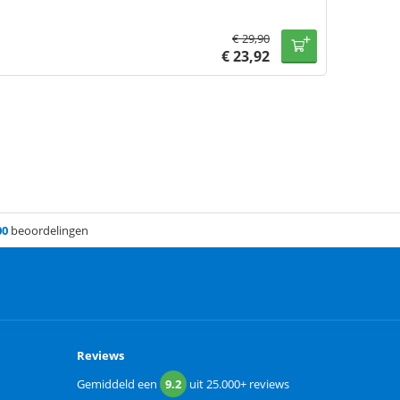
€
29,90
€
23,92
00
beoordelingen
Reviews
Gemiddeld een
9.2
uit
25.000+
reviews