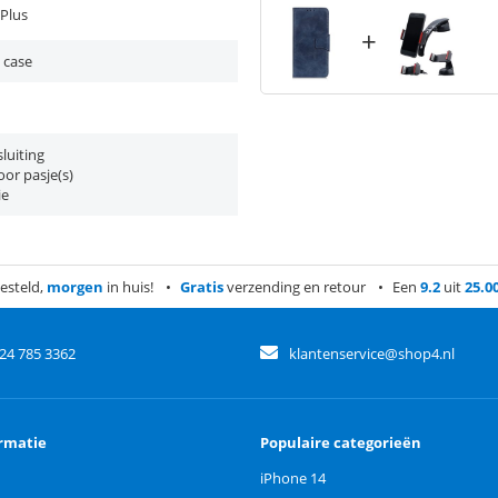
Plus
+
 case
luiting
or pasje(s)
ie
esteld,
morgen
in huis!
Gratis
verzending en retour
Een
9.2
uit
25.0
)24 785 3362
klantenservice@shop4.nl
rmatie
Populaire categorieën
iPhone 14