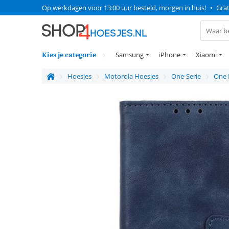
Op werkdagen voor 13:00 uur besteld, morgen in huis!
•
Grat
Kies je categorie
Samsung
iPhone
Xiaomi
Hoesjes
Motorola Hoesjes
One-Serie
One 