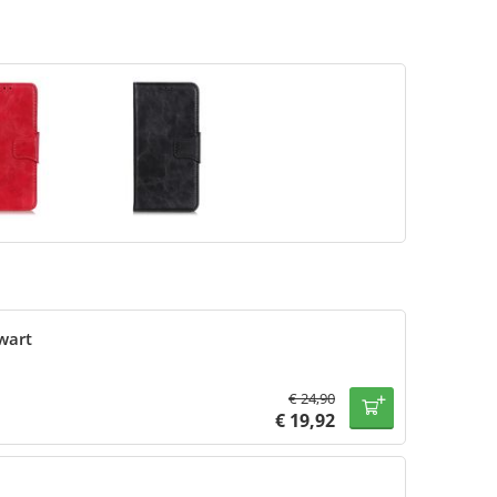
wart
€
24,90
€
19,92