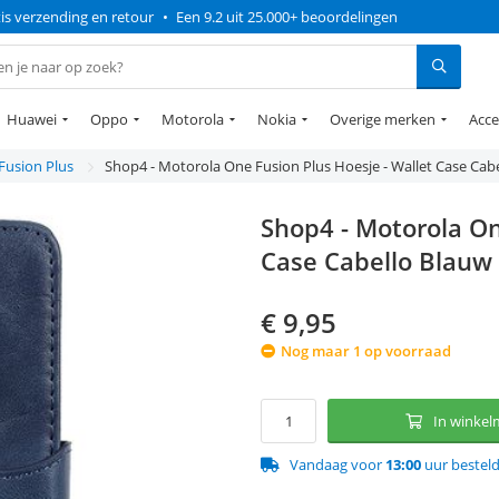
is verzending en retour
•
Een 9.2 uit 25.000+ beoordelingen
Huawei
Oppo
Motorola
Nokia
Overige merken
Acce
Fusion Plus
Shop4 - Motorola One Fusion Plus Hoesje - Wallet Case Cab
Shop4 - Motorola On
Case Cabello Blauw
€
9,95
Nog maar 1 op voorraad
In winke
Vandaag voor
13:00
uur bestel