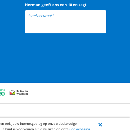
Herman
geeft ons een
10 en zegt:
"snel accuraat"
ijen ook jouw internetgedrag op onze website volgen,
 Je kunt je voorkeuren altijd wijzigen op onze
Cookiepagina
.