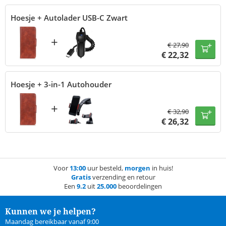
Hoesje + Autolader USB-C Zwart
+
€
27,90
€
22,32
Hoesje + 3-in-1 Autohouder
+
€
32,90
€
26,32
Voor
13:00
uur besteld,
morgen
in huis!
Gratis
verzending en retour
Een
9.2
uit
25.000
beoordelingen
Kunnen we je helpen?
Maandag bereikbaar vanaf 9:00