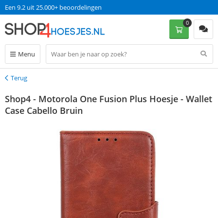
Een 9.2 uit 25.000+ beoordelingen
0
Menu
Terug
Terug
Shop4 - Motorola One Fusion Plus Hoesje - Wallet
Case Cabello Bruin