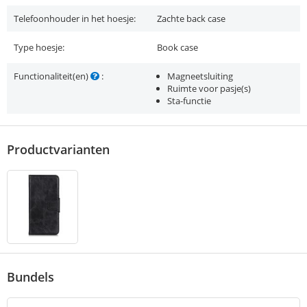
Telefoonhouder in het hoesje:
Zachte back case
Type hoesje:
Book case
Functionaliteit(en)
:
Magneetsluiting
Ruimte voor pasje(s)
Sta-functie
Productvarianten
Bundels