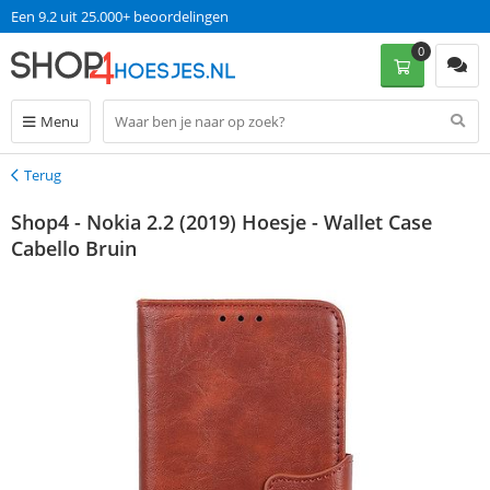
Een 9.2 uit 25.000+ beoordelingen
0
Menu
Terug
Terug
Shop4 - Nokia 2.2 (2019) Hoesje - Wallet Case
Cabello Bruin