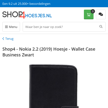
Een 9.2 uit 25.000+ beoordelingen
0
Menu
Terug
Terug
Shop4 - Nokia 2.2 (2019) Hoesje - Wallet Case
Business Zwart