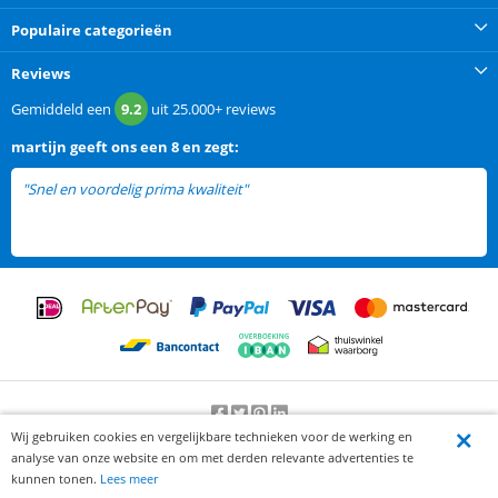
Populaire categorieën
Reviews
Gemiddeld een
9.2
uit
25.000+
reviews
martijn
geeft ons een
8 en zegt:
"Snel en voordelig prima kwaliteit"
Wij gebruiken cookies en vergelijkbare technieken voor de werking en
Beoordeling door klanten:
9.2
/
10
-
25000
beoordelingen
analyse van onze website en om met derden relevante advertenties te
© 2012-2026 Knaak Commerce B.V.
kunnen tonen.
Lees meer