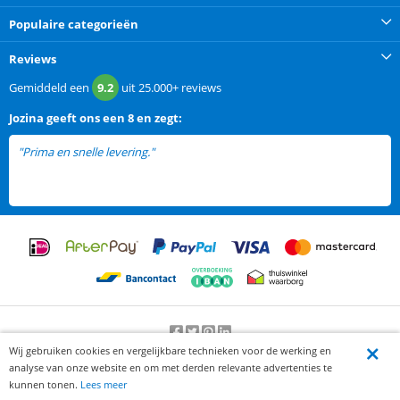
Populaire categorieën
Reviews
Gemiddeld een
9.2
uit
25.000+
reviews
Jozina
geeft ons een
8 en zegt:
"Prima en snelle levering."
Wij gebruiken cookies en vergelijkbare technieken voor de werking en
Beoordeling door klanten:
9.2
/
10
-
25000
beoordelingen
analyse van onze website en om met derden relevante advertenties te
© 2012-2026 Knaak Commerce B.V.
kunnen tonen.
Lees meer