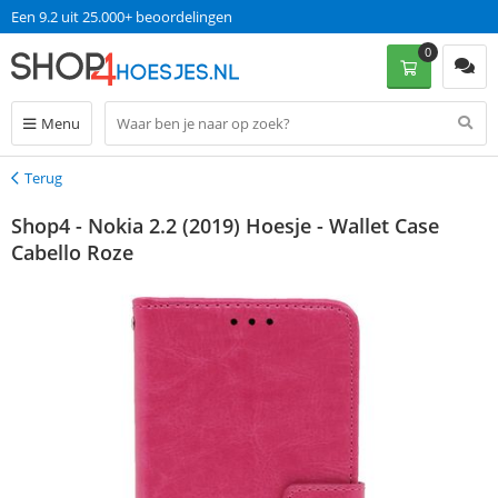
Een 9.2 uit 25.000+ beoordelingen
0
Menu
Terug
Terug
Shop4 - Nokia 2.2 (2019) Hoesje - Wallet Case
Cabello Roze