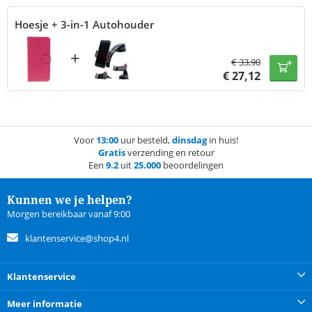
Hoesje + 3-in-1 Autohouder
+
€
33,90
€
27,12
Voor
13:00
uur besteld,
dinsdag
in huis!
Gratis
verzending en retour
Een
9.2
uit
25.000
beoordelingen
Kunnen we je helpen?
Morgen bereikbaar vanaf 9:00
klantenservice@shop4.nl
Klantenservice
Meer informatie