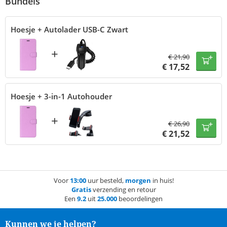
Bundels
Hoesje + Autolader USB-C Zwart
+
€
21,90
€
17,52
Hoesje + 3-in-1 Autohouder
+
€
26,90
€
21,52
Voor
13:00
uur besteld,
morgen
in huis!
Gratis
verzending en retour
Een
9.2
uit
25.000
beoordelingen
Kunnen we je helpen?