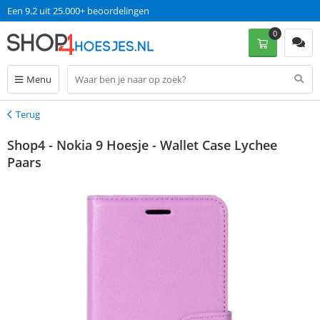
Een 9.2 uit 25.000+ beoordelingen
0
Menu
Terug
Terug
Shop4 - Nokia 9 Hoesje - Wallet Case Lychee
Paars