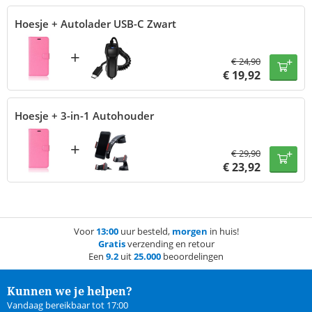
Hoesje + Autolader USB-C Zwart
+
€
24,90
€
19,92
Hoesje + 3-in-1 Autohouder
+
€
29,90
€
23,92
Voor
13:00
uur besteld,
morgen
in huis!
Gratis
verzending en retour
Een
9.2
uit
25.000
beoordelingen
Kunnen we je helpen?
Vandaag bereikbaar tot 17:00