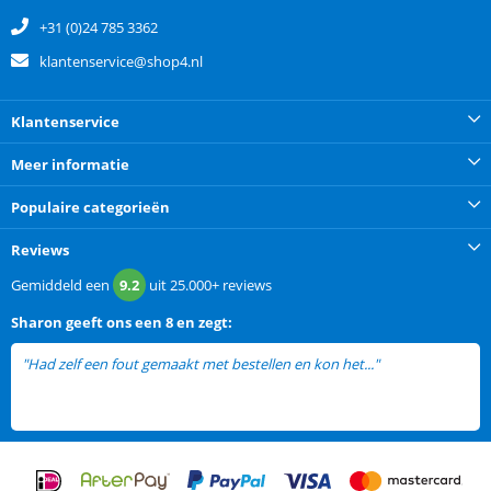
+31 (0)24 785 3362
klantenservice@shop4.nl
Klantenservice
Meer informatie
Populaire categorieën
Reviews
Gemiddeld een
9.2
uit
25.000+
reviews
Sharon
geeft ons een
8 en zegt:
"Had zelf een fout gemaakt met bestellen en kon het..."
lees meer