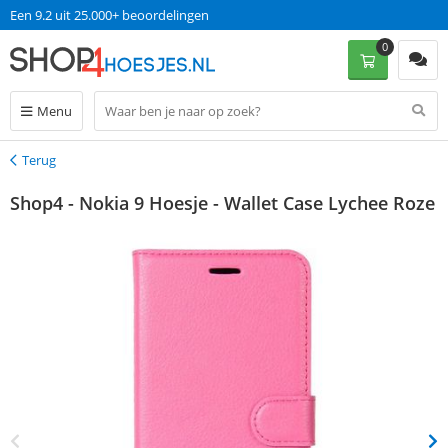
Een 9.2 uit 25.000+ beoordelingen
0
Menu
Terug
Terug
Shop4 - Nokia 9 Hoesje - Wallet Case Lychee Roze