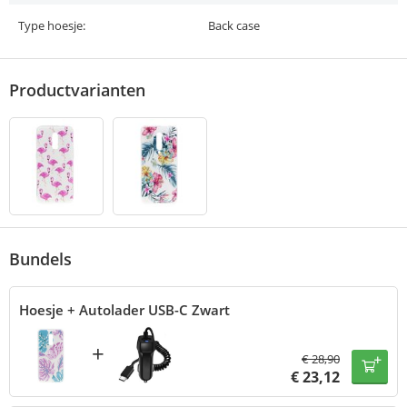
Type hoesje:
Back case
Productvarianten
Bundels
Hoesje + Autolader USB-C Zwart
+
€
28,90
€
23,12