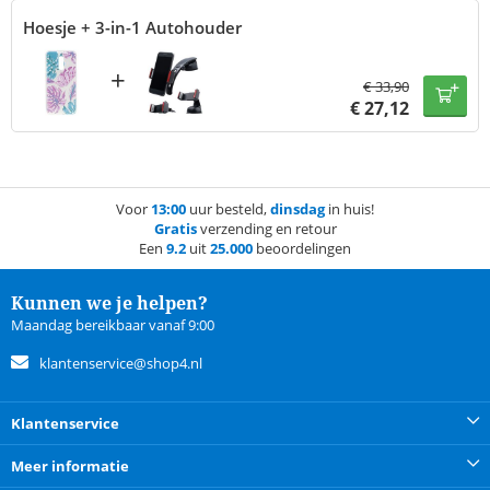
Hoesje + 3-in-1 Autohouder
+
€
33,90
€
27,12
Voor
13:00
uur besteld,
dinsdag
in huis!
Gratis
verzending en retour
Een
9.2
uit
25.000
beoordelingen
Kunnen we je helpen?
Maandag bereikbaar vanaf 9:00
klantenservice@shop4.nl
Klantenservice
Meer informatie