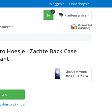
Inloggen
Onze shops
0
Klantenservice
ssoires
ro Hoesje - Zachte Back Case
rant
Geschikt voor:
OnePlus 7 Pro
lmand
d,
dinsdag
in huis!