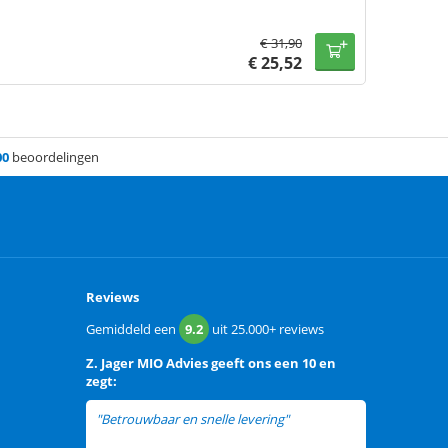
€
31,90
€
25,52
00
beoordelingen
Reviews
Gemiddeld een
9.2
uit
25.000+
reviews
Z. Jager MIO Advies
geeft ons een
10 en
zegt:
"Betrouwbaar en snelle levering"