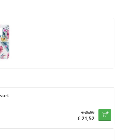
wart
€
26,90
€
21,52