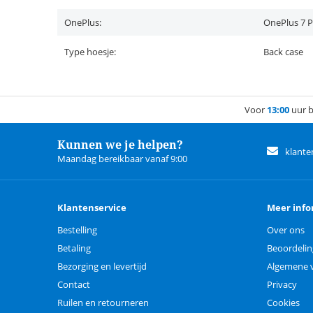
OnePlus:
OnePlus 7 
Type hoesje:
Back case
Voor
13:00
uur b
Kunnen we je helpen?
klante
Maandag bereikbaar vanaf 9:00
Klantenservice
Meer info
Bestelling
Over ons
Betaling
Beoordeli
Bezorging en levertijd
Algemene 
Contact
Privacy
Ruilen en retourneren
Cookies