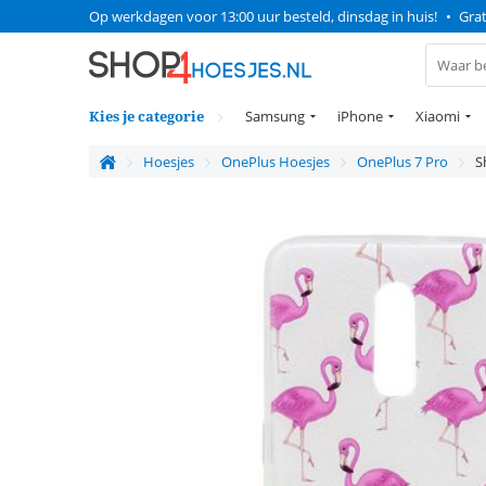
Op werkdagen voor 13:00 uur besteld, dinsdag in huis!
•
Grat
Kies je categorie
Samsung
iPhone
Xiaomi
Hoesjes
OnePlus Hoesjes
OnePlus 7 Pro
S