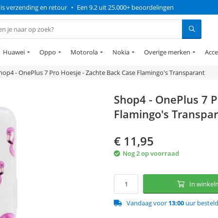
is verzending en retour
•
Een 9.2 uit 25.000+ beoordelingen
Huawei
Oppo
Motorola
Nokia
Overige merken
Acce
hop4 - OnePlus 7 Pro Hoesje - Zachte Back Case Flamingo's Transparant
Shop4 - OnePlus 7 P
Flamingo's Transpa
€
11,95
Nog 2 op voorraad
In winke
Vandaag voor
13:00
uur bestel