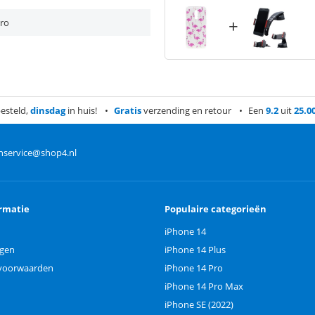
+
Pro
esteld,
dinsdag
in huis!
Gratis
verzending en retour
Een
9.2
uit
25.0
nservice@shop4.nl
rmatie
Populaire categorieën
iPhone 14
ngen
iPhone 14 Plus
voorwaarden
iPhone 14 Pro
iPhone 14 Pro Max
iPhone SE (2022)