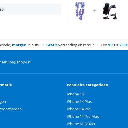
+
Pro
esteld,
morgen
in huis!
Gratis
verzending en retour
Een
9.2
uit
25.0
nservice@shop4.nl
rmatie
Populaire categorieën
iPhone 14
ngen
iPhone 14 Plus
voorwaarden
iPhone 14 Pro
iPhone 14 Pro Max
iPhone SE (2022)