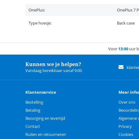
OnePlus:
OnePlus 7 
Type hoesje:
Back case
Voor
13:00
uur b
Kunnen we je helpen?
klante
Vandaag bereikbaar vanaf 9:00
Klantenservice
Meer info
Bestelling
Over ons
Betaling
Beoordeli
Bezorging en levertijd
Algemene 
Contact
Privacy
Ruilen en retourneren
Cookies