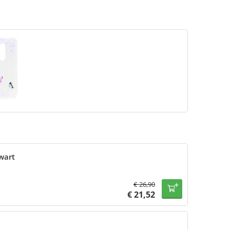
wart
€
26,90
€
21,52