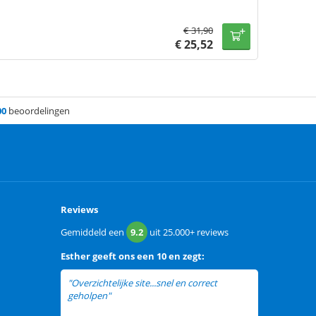
€
31,90
€
25,52
00
beoordelingen
Reviews
Gemiddeld een
9.2
uit
25.000+
reviews
Esther
geeft ons een
10 en zegt:
"Overzichtelijke site...snel en correct
geholpen"