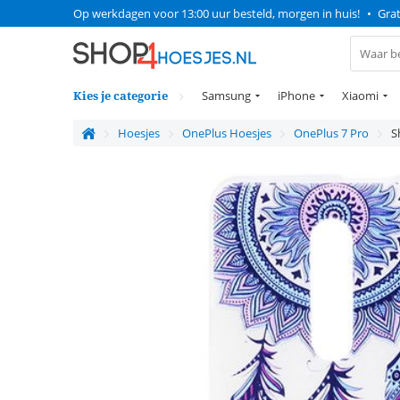
Op werkdagen voor 13:00 uur besteld, morgen in huis!
•
Grat
Kies je categorie
Samsung
iPhone
Xiaomi
Hoesjes
OnePlus Hoesjes
OnePlus 7 Pro
S