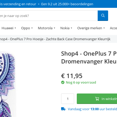
is verzending en retour
•
Een 9.2 uit 25.000+ beoordelingen
Huawei
Oppo
Motorola
Nokia
Overige merken
Acce
hop4 - OnePlus 7 Pro Hoesje - Zachte Back Case Dromenvanger Kleurrijk
Shop4 - OnePlus 7 P
Dromenvanger Kleur
€
11,95
Nog 6 op voorraad
In winke
Vandaag voor
13:00
uur bestel