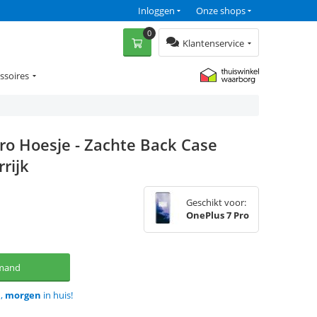
Inloggen
Onze shops
0
Klantenservice
ssoires
ro Hoesje - Zachte Back Case
rijk
Geschikt voor:
OnePlus 7 Pro
lmand
d,
morgen
in huis!