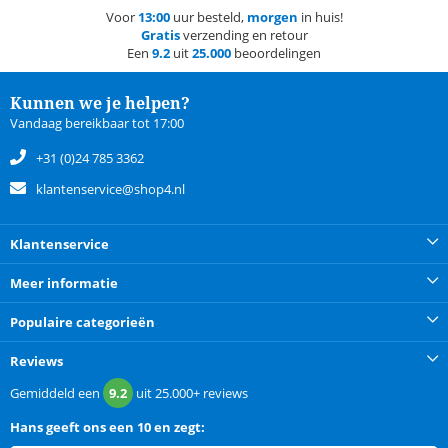
Voor
13:00
uur besteld,
morgen
in huis!
Gratis
verzending en retour
Een
9.2
uit
25.000
beoordelingen
Kunnen we je helpen?
Vandaag bereikbaar tot 17:00
+31 (0)24 785 3362
klantenservice@shop4.nl
Klantenservice
Meer informatie
Populaire categorieën
Reviews
Gemiddeld een
9.2
uit
25.000+
reviews
Hans
geeft ons een
10 en zegt: