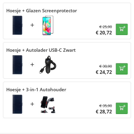
Hoesje + Glazen Screenprotector
+
€
25,90
€
20,72
Hoesje + Autolader USB-C Zwart
+
€
30,90
€
24,72
Hoesje + 3-in-1 Autohouder
+
€
35,90
€
28,72