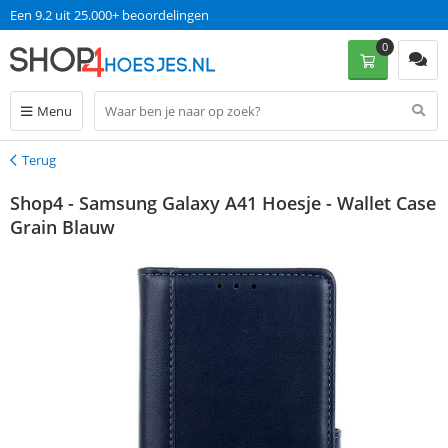
Een 9.2 uit 25.000+ beoordelingen
0
Menu
Terug
Terug
Shop4 - Samsung Galaxy A41 Hoesje - Wallet Case
Grain Blauw