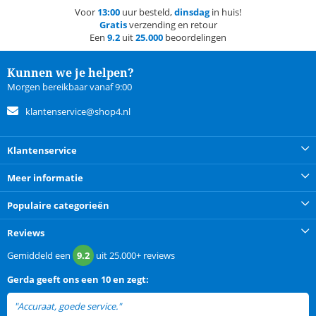
Voor
13:00
uur besteld,
dinsdag
in huis!
Gratis
verzending en retour
Een
9.2
uit
25.000
beoordelingen
Kunnen we je helpen?
Morgen bereikbaar vanaf 9:00
klantenservice@shop4.nl
Klantenservice
Meer informatie
Populaire categorieën
Reviews
Gemiddeld een
9.2
uit
25.000+
reviews
Gerda
geeft ons een
10 en zegt:
"Accuraat, goede service."