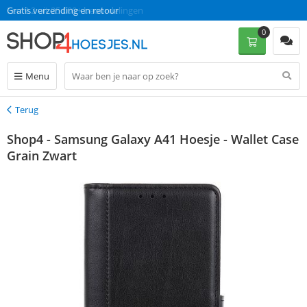
Gratis verzending en retour
Een 9.2 uit 25.000+ beoordelingen
0
Menu
Terug
Terug
Shop4 - Samsung Galaxy A41 Hoesje - Wallet Case
Grain Zwart