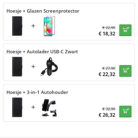
Hoesje + Glazen Screenprotector
+
€
22,90
€
18,32
Hoesje + Autolader USB-C Zwart
+
€
27,90
€
22,32
Hoesje + 3-in-1 Autohouder
+
€
32,90
€
26,32