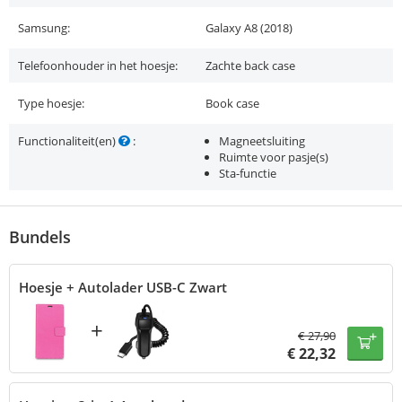
Samsung:
Galaxy A8 (2018)
Telefoonhouder in het hoesje:
Zachte back case
Type hoesje:
Book case
Functionaliteit(en)
:
Magneetsluiting
Ruimte voor pasje(s)
Sta-functie
Bundels
Hoesje + Autolader USB-C Zwart
+
€
27,90
€
22,32