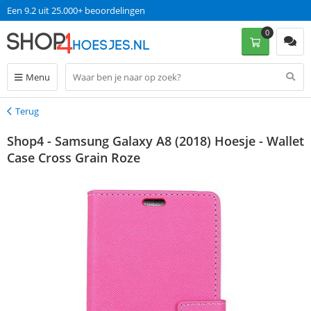
Een 9.2 uit 25.000+ beoordelingen
0
Menu
Terug
Terug
Shop4 - Samsung Galaxy A8 (2018) Hoesje - Wallet
Case Cross Grain Roze