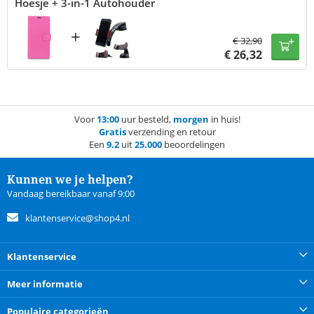
Hoesje + 3-in-1 Autohouder
+
€
32,90
€
26,32
Voor
13:00
uur besteld,
morgen
in huis!
Gratis
verzending en retour
Een
9.2
uit
25.000
beoordelingen
Kunnen we je helpen?
Vandaag bereikbaar vanaf 9:00
klantenservice@shop4.nl
Klantenservice
Meer informatie
Populaire categorieën