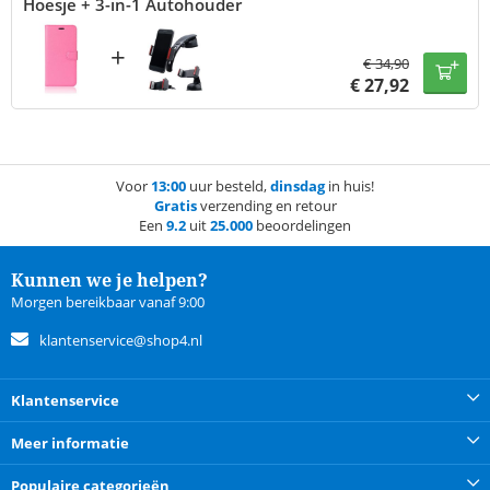
Hoesje + 3-in-1 Autohouder
+
€
34,90
€
27,92
Voor
13:00
uur besteld,
dinsdag
in huis!
Gratis
verzending en retour
Een
9.2
uit
25.000
beoordelingen
Kunnen we je helpen?
Morgen bereikbaar vanaf 9:00
klantenservice@shop4.nl
Klantenservice
Meer informatie
Populaire categorieën