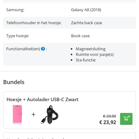
Samsung:
Galaxy A8 (2018)
Telefoonhouder in het hoesje:
Zachte back case
Type hoesje:
Book case
Functionaliteit(en)
:
Magneetsluiting
Ruimte voor pasje(s)
Sta-functie
Bundels
Hoesje + Autolader USB-C Zwart
+
€
29,90
€
23,92