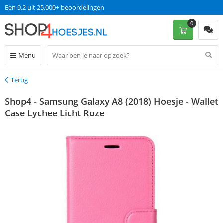
Een 9.2 uit 25.000+ beoordelingen
0
Menu
Terug
Terug
Shop4 - Samsung Galaxy A8 (2018) Hoesje - Wallet
Case Lychee Licht Roze