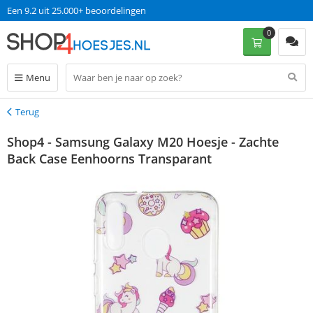
Een 9.2 uit 25.000+ beoordelingen
0
Menu
Terug
Terug
Shop4 - Samsung Galaxy M20 Hoesje - Zachte
Back Case Eenhoorns Transparant