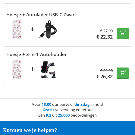
Hoesje + Autolader USB-C Zwart
+
€
27,90
€
22,32
Hoesje + 3-in-1 Autohouder
+
€
32,90
€
26,32
Voor
13:00
uur besteld,
dinsdag
in huis!
Gratis
verzending en retour
Een
9.2
uit
25.000
beoordelingen
Kunnen we je helpen?