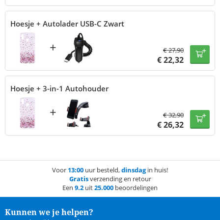
Hoesje + Autolader USB-C Zwart
+
€
27,90
€
22,32
Hoesje + 3-in-1 Autohouder
+
€
32,90
€
26,32
Voor
13:00
uur besteld,
dinsdag
in huis!
Gratis
verzending en retour
Een
9.2
uit
25.000
beoordelingen
Kunnen we je helpen?