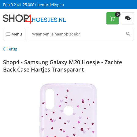
Een 9.2 uit 25.000+ beoordelingen
0
Menu
Terug
Terug
Shop4 - Samsung Galaxy M20 Hoesje - Zachte
Back Case Hartjes Transparant