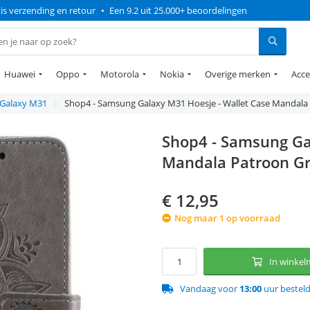
is verzending en retour
•
Een 9.2 uit 25.000+ beoordelingen
Huawei
Oppo
Motorola
Nokia
Overige merken
Acce
Galaxy M31
Shop4 - Samsung Galaxy M31 Hoesje - Wallet Case Mandala 
Shop4 - Samsung Ga
Mandala Patroon Gr
€
12,95
Nog maar 1 op voorraad
In winke
Vandaag voor
13:00
uur bestel