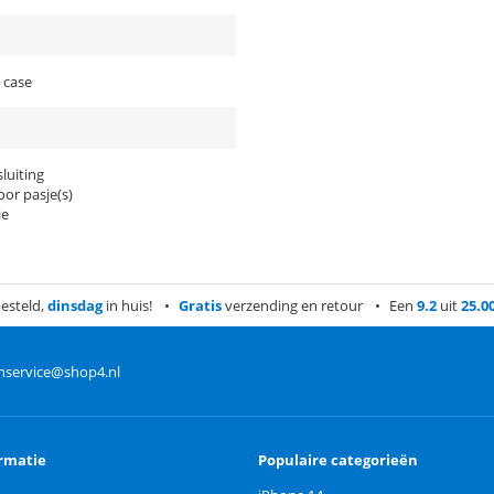
 case
luiting
or pasje(s)
ie
esteld,
dinsdag
in huis!
Gratis
verzending en retour
Een
9.2
uit
25.0
nservice@shop4.nl
rmatie
Populaire categorieën