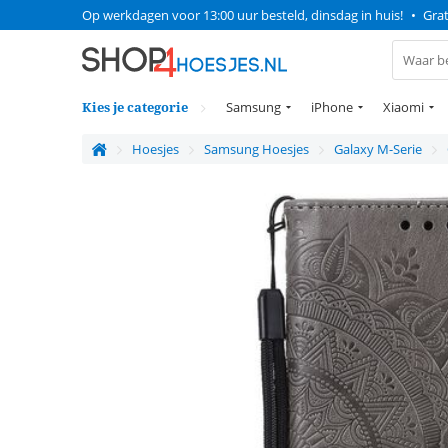
Op werkdagen voor 13:00 uur besteld, dinsdag in huis!
•
Grat
Kies je categorie
Samsung
iPhone
Xiaomi
Hoesjes
Samsung Hoesjes
Galaxy M-Serie