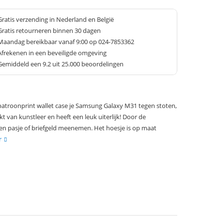
Gratis verzending in Nederland en België
Gratis retourneren binnen 30 dagen
Maandag bereikbaar vanaf 9:00 op 024-7853362
Afrekenen in een beveiligde omgeving
Gemiddeld een
9.2
uit 25.000 beoordelingen
atroonprint wallet case je Samsung Galaxy M31 tegen stoten,
kt van kunstleer en heeft een leuk uiterlijk! Door de
en pasje of briefgeld meenemen. Het hoesje is op maat
r