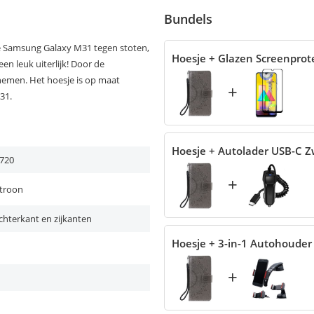
Bundels
je Samsung Galaxy M31 tegen stoten,
Hoesje + Glazen Screenprot
en leuk uiterlijk! Door de
enemen. Het hoesje is op maat
+
31.
Hoesje + Autolader USB-C Z
720
+
troon
chterkant en zijkanten
Hoesje + 3-in-1 Autohouder
+