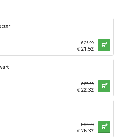
ector
€
26,90
€
21,52
wart
€
27,90
€
22,32
€
32,90
€
26,32