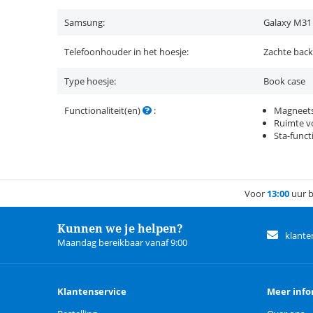
Samsung:
Galaxy M31
Telefoonhouder in het hoesje:
Zachte back
Type hoesje:
Book case
Functionaliteit(en)
:
Magneets
Ruimte vo
Sta-funct
Voor
13:00
uur b
Kunnen we je helpen?
klante
Maandag bereikbaar vanaf 9:00
Klantenservice
Meer info