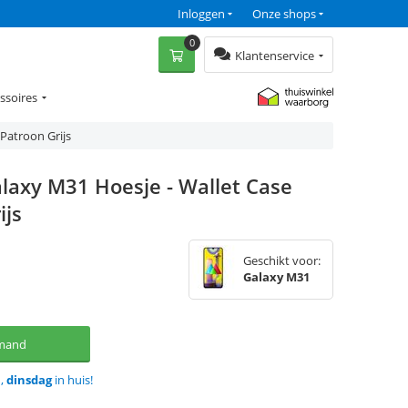
Inloggen
Onze shops
0
Klantenservice
ssoires
Patroon Grijs
laxy M31 Hoesje - Wallet Case
ijs
Geschikt voor:
Galaxy M31
lmand
d,
dinsdag
in huis!