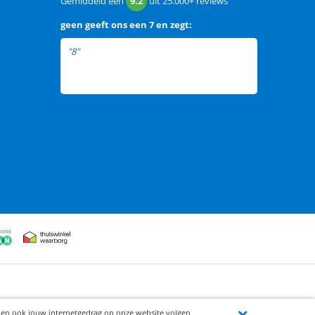
Gemiddeld een
9.2
uit
25.000+
reviews
geen
geeft ons een
7 en zegt:
"8"
ijen ook jouw internetgedrag op onze website volgen,