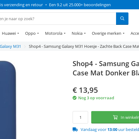
is verzending en retour
•
Een 9.2 uit 25.000+ beoordelingen
Huawei
Oppo
Motorola
Nokia
Overige merken
Acce
Galaxy M31
Shop4 - Samsung Galaxy M31 Hoesje - Zachte Back Case Ma
Shop4 - Samsung Ga
Case Mat Donker B
€
13,95
Nog 3 op voorraad
In winke
Vandaag voor
13:00
uur bestel