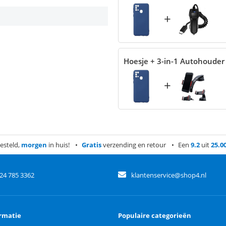
+
Hoesje + 3-in-1 Autohouder
+
esteld,
morgen
in huis!
Gratis
verzending en retour
Een
9.2
uit
25.0
)24 785 3362
klantenservice@shop4.nl
rmatie
Populaire categorieën