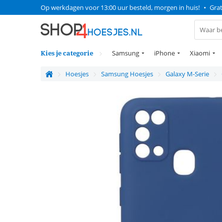
Op werkdagen voor 13:00 uur besteld, morgen in huis!
•
Grat
Kies je categorie
Samsung
iPhone
Xiaomi
Hoesjes
Samsung Hoesjes
Galaxy M-Serie