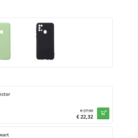
ector
€
27,90
€
22,32
wart