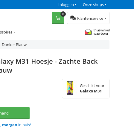
Inloggen
Onze shops
0
Klantenservice
ssoires
t Donker Blauw
laxy M31 Hoesje - Zachte Back
lauw
Geschikt voor:
Galaxy M31
lmand
d,
morgen
in huis!