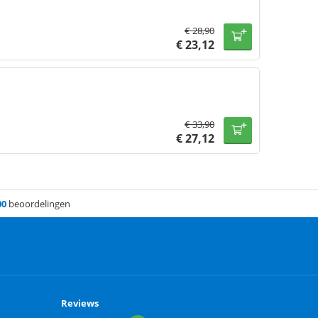
€
28,90
€
23,12
€
33,90
€
27,12
00
beoordelingen
Reviews