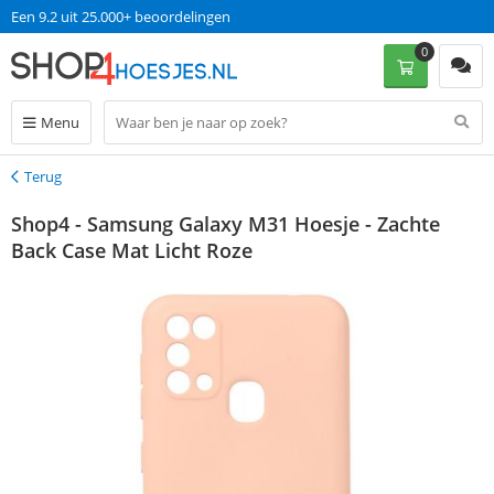
Een 9.2 uit 25.000+ beoordelingen
0
Menu
Terug
Terug
Shop4 - Samsung Galaxy M31 Hoesje - Zachte
Back Case Mat Licht Roze