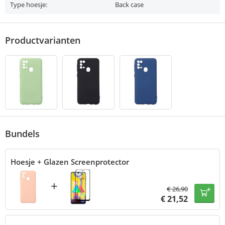
Type hoesje:
Back case
Productvarianten
Bundels
Hoesje + Glazen Screenprotector
+
€
26,90
€
21,52