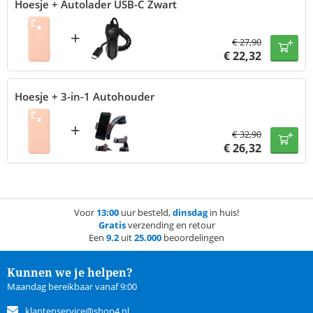
Hoesje + Autolader USB-C Zwart
+
€
27,90
€
22,32
Hoesje + 3-in-1 Autohouder
+
€
32,90
€
26,32
Voor
13:00
uur besteld,
dinsdag
in huis!
Gratis
verzending en retour
Een
9.2
uit
25.000
beoordelingen
Kunnen we je helpen?
Maandag bereikbaar vanaf 9:00
klantenservice@shop4.nl