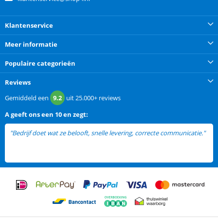
Klantenservice
Meer informatie
Populaire categorieën
Reviews
Gemiddeld een
9.2
uit
25.000+
reviews
A
geeft ons een
10 en zegt:
"Bedrijf doet wat ze belooft, snelle levering, correcte communicatie."