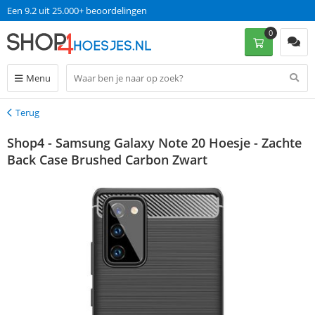
Een 9.2 uit 25.000+ beoordelingen
0
Menu
Terug
Terug
Shop4 - Samsung Galaxy Note 20 Hoesje - Zachte
Back Case Brushed Carbon Zwart