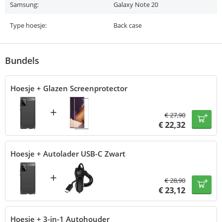
Samsung:
Galaxy Note 20
Type hoesje:
Back case
Bundels
Hoesje + Glazen Screenprotector
+
€
27,90
€
22,32
Hoesje + Autolader USB-C Zwart
+
€
28,90
€
23,12
Hoesje + 3-in-1 Autohouder