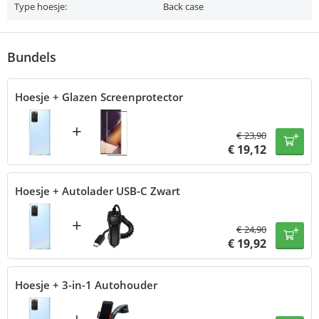
Type hoesje:
Back case
Bundels
Hoesje + Glazen Screenprotector
+
€
23,90
€
19,12
Hoesje + Autolader USB-C Zwart
+
€
24,90
€
19,92
Hoesje + 3-in-1 Autohouder
+