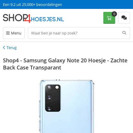
Een 9.2 uit 25.000+ beoordelingen
0
Menu
Terug
Terug
Shop4 - Samsung Galaxy Note 20 Hoesje - Zachte
Back Case Transparant