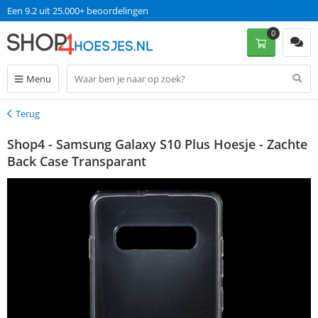
Een 9.2 uit 25.000+ beoordelingen
0
Menu
Terug
Terug
Shop4 - Samsung Galaxy S10 Plus Hoesje - Zachte
Back Case Transparant