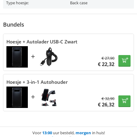
Type hoesje:
Back case
Bundels
Hoesje + Autolader USB-C Zwart
+
€
27,90
€
22,32
Hoesje + 3-in-1 Autohouder
+
€
32,90
€
26,32
Voor
13:00
uur besteld,
morgen
in huis!