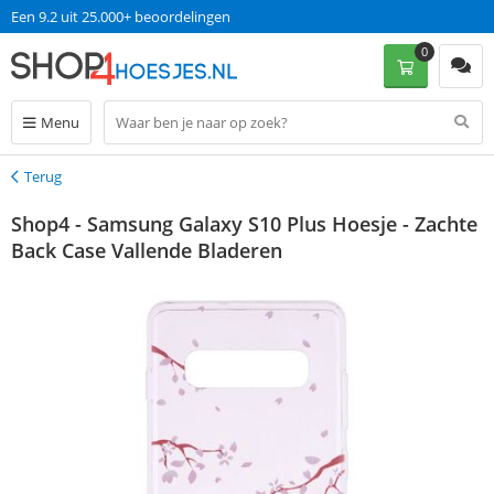
Een 9.2 uit 25.000+ beoordelingen
0
Menu
Terug
Terug
Shop4 - Samsung Galaxy S10 Plus Hoesje - Zachte
Back Case Vallende Bladeren