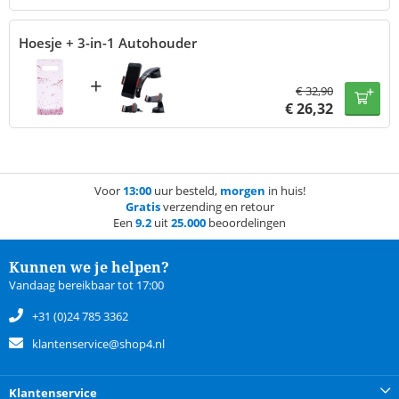
Hoesje + 3-in-1 Autohouder
+
€
32,90
€
26,32
Voor
13:00
uur besteld,
morgen
in huis!
Gratis
verzending en retour
Een
9.2
uit
25.000
beoordelingen
Kunnen we je helpen?
Vandaag bereikbaar tot 17:00
+31 (0)24 785 3362
klantenservice@shop4.nl
Klantenservice