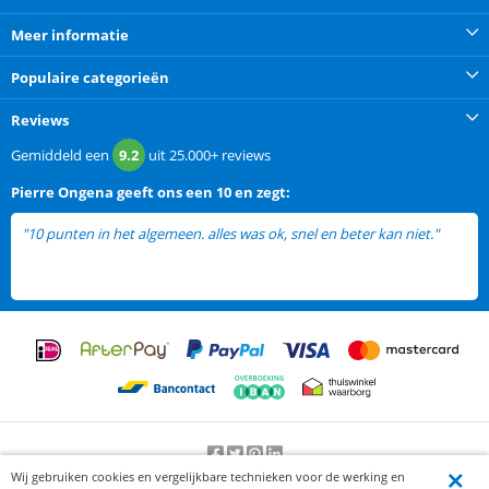
Meer informatie
Populaire categorieën
Reviews
Gemiddeld een
9.2
uit
25.000+
reviews
Pierre Ongena
geeft ons een
10 en zegt:
"10 punten in het algemeen. alles was ok, snel en beter kan niet."
Wij gebruiken cookies en vergelijkbare technieken voor de werking en
Beoordeling door klanten:
9.2
/
10
-
25000
beoordelingen