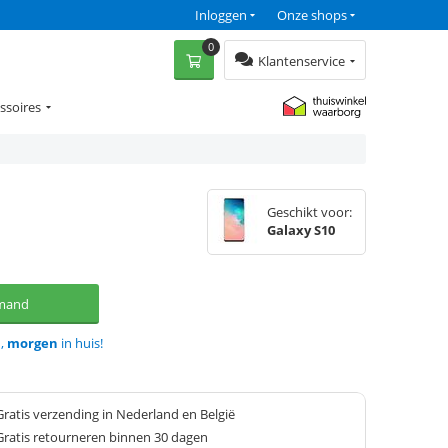
Inloggen
Onze shops
0
Klantenservice
ssoires
Geschikt voor:
Galaxy S10
lmand
d,
morgen
in huis!
Gratis verzending in Nederland en België
Gratis retourneren binnen 30 dagen