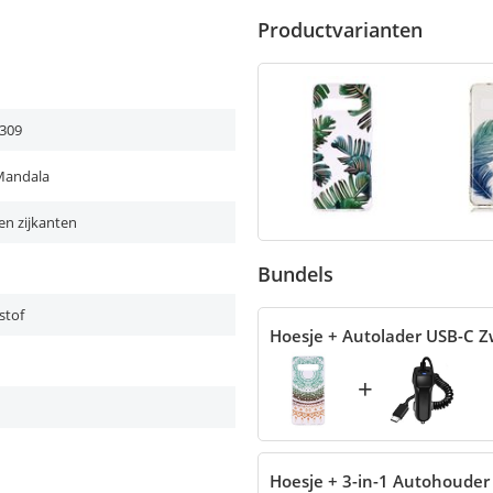
Productvarianten
309
Mandala
en zijkanten
Bundels
stof
Hoesje + Autolader USB-C Z
+
Hoesje + 3-in-1 Autohouder