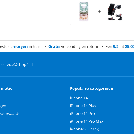
+
esteld,
morgen
in huis!
Gratis
verzending en retour
Een
9.2
uit
25.0
nservice@shop4.nl
rmatie
Populaire categorieën
iPhone 14
ngen
iPhone 14 Plus
voorwaarden
iPhone 14 Pro
iPhone 14 Pro Max
iPhone SE (2022)