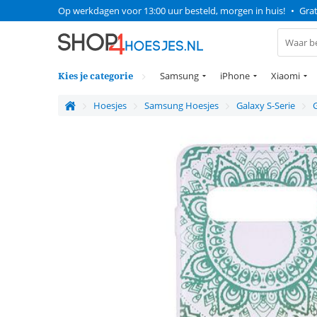
Op werkdagen voor 13:00 uur besteld, morgen in huis!
•
Grat
Kies je categorie
Samsung
iPhone
Xiaomi
Hoesjes
Samsung Hoesjes
Galaxy S-Serie