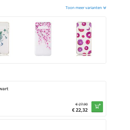
Toon meer varianten
wart
€
27,90
€
22,32