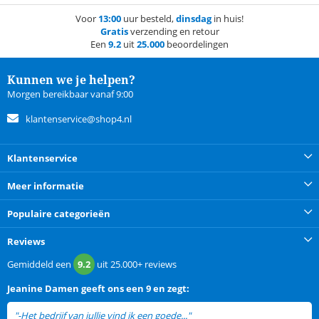
Voor
13:00
uur besteld,
dinsdag
in huis!
Gratis
verzending en retour
Een
9.2
uit
25.000
beoordelingen
Kunnen we je helpen?
Morgen bereikbaar vanaf 9:00
klantenservice@shop4.nl
Klantenservice
Meer informatie
Populaire categorieën
Reviews
Gemiddeld een
9.2
uit
25.000+
reviews
Jeanine Damen
geeft ons een
9 en zegt:
"-Het bedrijf van jullie vind ik een goede..."
lees meer