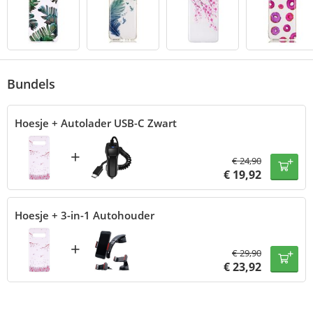
Bundels
Hoesje + Autolader USB-C Zwart
+
€
24,90
€
19,92
Hoesje + 3-in-1 Autohouder
+
€
29,90
€
23,92