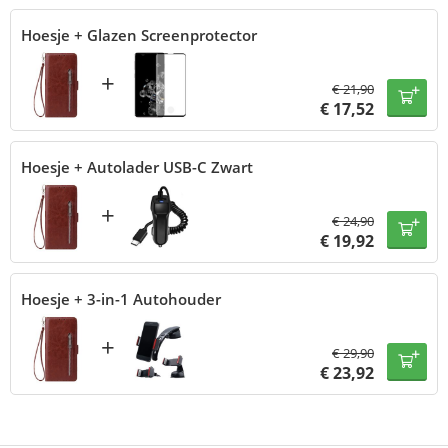
Hoesje + Glazen Screenprotector
+
€
21,90
€
17,52
Hoesje + Autolader USB-C Zwart
+
€
24,90
€
19,92
Hoesje + 3-in-1 Autohouder
+
€
29,90
€
23,92