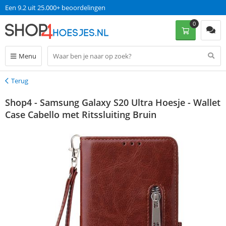
Een 9.2 uit 25.000+ beoordelingen
0
Menu
Terug
Terug
Shop4 - Samsung Galaxy S20 Ultra Hoesje - Wallet
Case Cabello met Ritssluiting Bruin