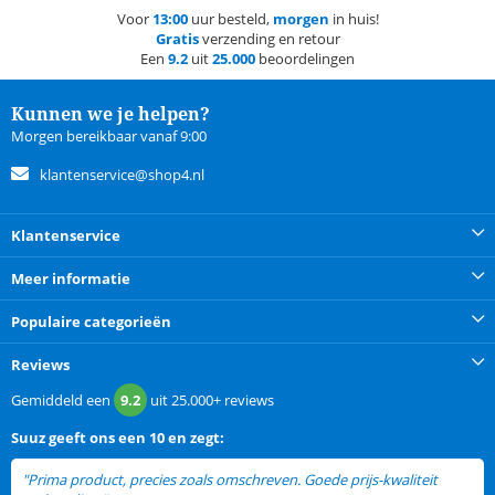
Voor
13:00
uur besteld,
morgen
in huis!
Gratis
verzending en retour
Een
9.2
uit
25.000
beoordelingen
Kunnen we je helpen?
Morgen bereikbaar vanaf 9:00
klantenservice@shop4.nl
Klantenservice
Meer informatie
Populaire categorieën
Reviews
Gemiddeld een
9.2
uit
25.000+
reviews
Suuz
geeft ons een
10 en zegt:
"Prima product, precies zoals omschreven. Goede prijs-kwaliteit