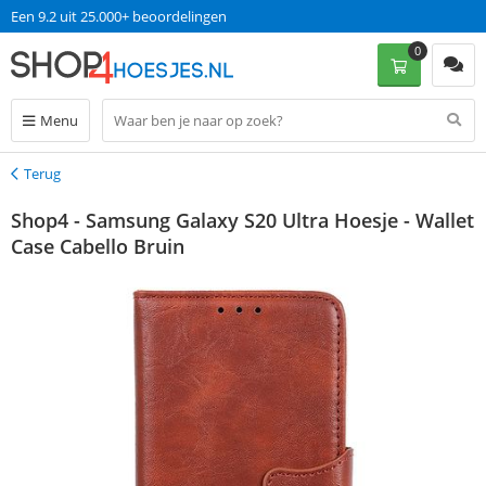
Een 9.2 uit 25.000+ beoordelingen
0
Menu
Terug
Terug
Shop4 - Samsung Galaxy S20 Ultra Hoesje - Wallet
Case Cabello Bruin