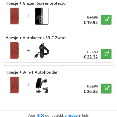
Hoesje + Glazen Screenprotector
+
€
24,90
€
19,92
Hoesje + Autolader USB-C Zwart
+
€
27,90
€
22,32
Hoesje + 3-in-1 Autohouder
+
€
32,90
€
26,32
Voor
13:00
uur besteld,
dinsdag
in huis!