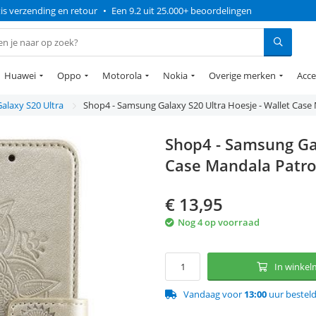
is verzending en retour
•
Een 9.2 uit 25.000+ beoordelingen
Huawei
Oppo
Motorola
Nokia
Overige merken
Acce
Galaxy S20 Ultra
Shop4 - Samsung Galaxy S20 Ultra Hoesje - Wallet Cas
Shop4 - Samsung Gal
Case Mandala Patr
€
13,95
Nog 4 op voorraad
In winke
Vandaag voor
13:00
uur bestel