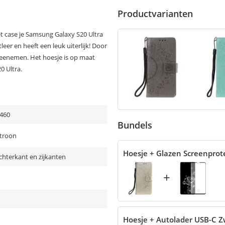
Productvarianten
 case je Samsung Galaxy S20 Ultra
eer en heeft een leuk uiterlijk! Door
meenemen. Het hoesje is op maat
0 Ultra.
460
Bundels
troon
Hoesje + Glazen Screenprot
chterkant en zijkanten
+
Hoesje + Autolader USB-C Z