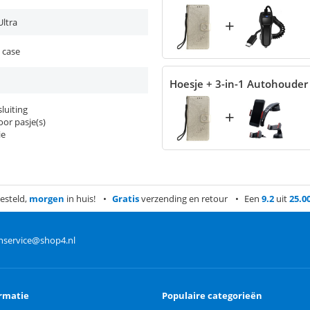
+
Ultra
 case
Hoesje + 3-in-1 Autohouder
luiting
+
or pasje(s)
ie
esteld,
morgen
in huis!
Gratis
verzending en retour
Een
9.2
uit
25.0
nservice@shop4.nl
rmatie
Populaire categorieën