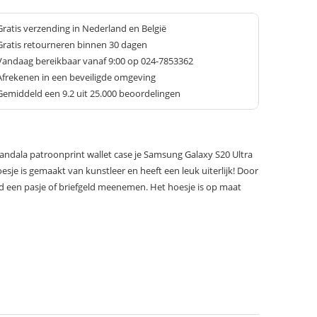
Gratis verzending in Nederland en België
Gratis retourneren binnen 30 dagen
Vandaag bereikbaar vanaf 9:00 op 024-7853362
Afrekenen in een beveiligde omgeving
Gemiddeld een
9.2
uit 25.000 beoordelingen
dala patroonprint wallet case je Samsung Galaxy S20 Ultra
oesje is gemaakt van kunstleer en heeft een leuk uiterlijk! Door
d een pasje of briefgeld meenemen. Het hoesje is op maat