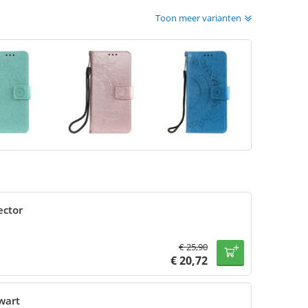
Toon meer varianten
ector
€
25,90
€
20,72
wart