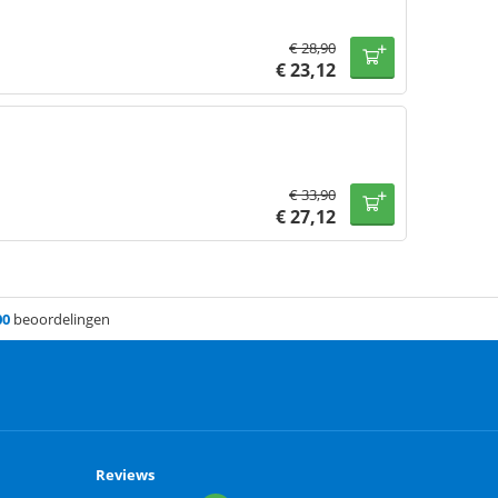
€
28,90
€
23,12
€
33,90
€
27,12
00
beoordelingen
Reviews