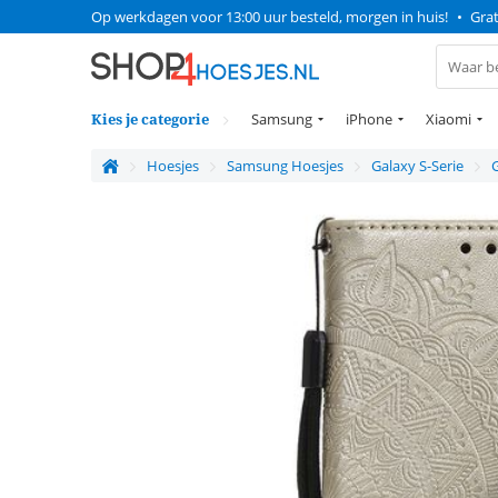
Op werkdagen voor 13:00 uur besteld, morgen in huis!
•
Grat
Kies je categorie
Samsung
iPhone
Xiaomi
Hoesjes
Samsung Hoesjes
Galaxy S-Serie