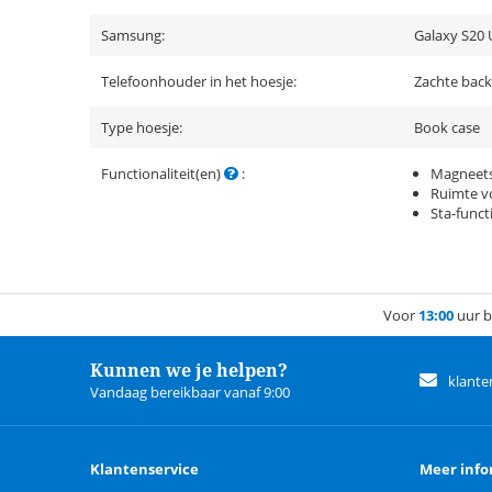
Samsung:
Galaxy S20 
Telefoonhouder in het hoesje:
Zachte back
Type hoesje:
Book case
Functionaliteit(en)
:
Magneets
Ruimte vo
Sta-funct
Voor
13:00
uur b
Kunnen we je helpen?
klante
Vandaag bereikbaar vanaf 9:00
Klantenservice
Meer info