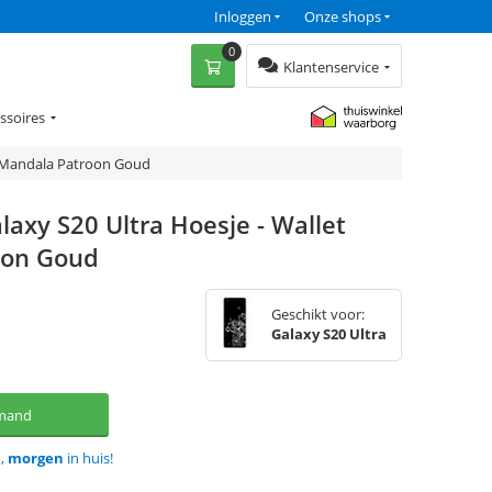
Inloggen
Onze shops
0
Klantenservice
ssoires
e Mandala Patroon Goud
axy S20 Ultra Hoesje - Wallet
oon Goud
Geschikt voor:
Galaxy S20 Ultra
lmand
d,
morgen
in huis!