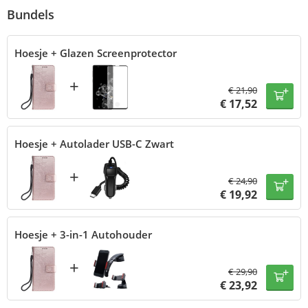
Bundels
Hoesje + Glazen Screenprotector
+
€
21,90
€
17,52
Hoesje + Autolader USB-C Zwart
+
€
24,90
€
19,92
Hoesje + 3-in-1 Autohouder
+
€
29,90
€
23,92