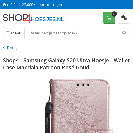
Een 9.2 uit 25.000+ beoordelingen
0
Menu
Terug
Terug
Shop4 - Samsung Galaxy S20 Ultra Hoesje - Wallet
Case Mandala Patroon Rosé Goud